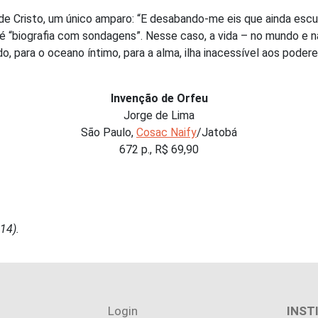
de Cristo, um único amparo: “E desabando-me eis que ainda escute
é “biografia com sondagens”. Nesse caso, a vida – no mundo e 
do, para o oceano íntimo, para a alma, ilha inacessível aos pod
Invenção de Orfeu
Jorge de Lima
São Paulo,
Cosac Naify
/Jatobá
672 p., R$ 69,90
14).
Login
INST