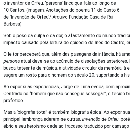
o inventor de Orfeu, ‘persona’ lírica que fala ao longo de
10 Cantos. (imagem: Anotações do poema 11 do Canto 6
de ‘Invenção de Orfeu’/ Arquivo Fundação Casa de Rui
Barbosa)
Sob o peso da culpa e da dor, o afastamento do mundo tradici
impacto causado pela leitura do episódio de Inês de Castro, 
O leitor perceberá que, além das paisagens da infância, há 
persona
atual deve-se ao acúmulo de dissoluções anteriores
busca tateante de música, à atividade circular da memória, 
sugere um rosto para o homem do século 20, suportando a hist
Ao expor suas experiências, Jorge de Lima evoca, com aproxi
Centrado no “homem que não consegue sossegar”, o tecido bio
profético.
Mas a ‘biografia total’ é também ‘biografia épica’. Ao expor 
principal lembrança aderem-se outras.
Invenção de Orfeu
, por
ébrio e seu heroísmo cede ao fracasso traduzido por cansaço