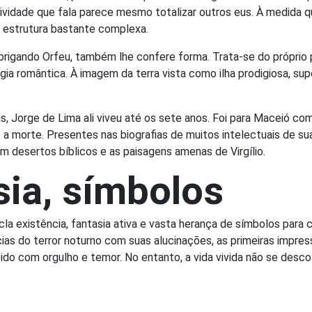
ividade que fala parece mesmo totalizar outros eus. À medida 
 estrutura bastante complexa.
brigando Orfeu, também lhe confere forma. Trata-se do próprio 
ogia romântica. À imagem da terra vista como ilha prodigiosa, s
Jorge de Lima ali viveu até os sete anos. Foi para Maceió com 1
é a morte. Presentes nas biografias de muitos intelectuais de 
am desertos bíblicos e as paisagens amenas de Virgílio.
sia, símbolos
la existência, fantasia ativa e vasta herança de símbolos para 
cias do terror noturno com suas alucinações, as primeiras impr
o com orgulho e temor. No entanto, a vida vivida não se descola