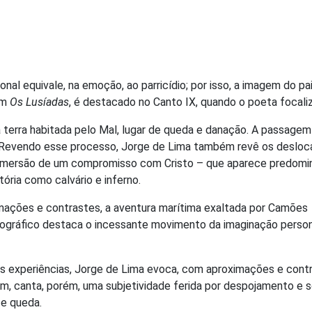
onal equivale, na emoção, ao parricídio; por isso, a imagem do 
em
Os Lusíadas
, é destacado no Canto IX, quando o poeta focaliza
uma terra habitada pelo Mal, lugar de queda e danação. A passa
. Revendo esse processo, Jorge de Lima também revê os desloc
à emersão de um compromisso com Cristo – que aparece predomin
ória como calvário e inferno.
mações e contrastes, a aventura marítima exaltada por Camões
gráfico destaca o incessante movimento da imaginação personi
suas experiências, Jorge de Lima evoca, com aproximações e con
ém, canta, porém, uma subjetividade ferida por despojamento e 
 e queda.