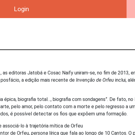
Login
, as editoras Jatobá e Cosac Naify uniram-se, no fim de 2013,
posfácio, a edição mais recente de
Invenção de Orfeu
inclui, a
a épica, biografia total…, biografia com sondagens”. De fato, no
a arte, pelo amor, pelo contato com a morte e pelo regresso a u
idos, é possível detectar os fios que expõem uma formação.
 associá-lo à trajetória mítica de Orfeu
entor de Orfeu,
persona
lírica que fala ao longo de 10 Cantos. O