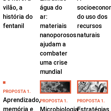
vilão, a
água do
socioecono
história do
ar:
do uso dos
fentanil
materiais
recursos
nanoporosos
naturais
ajudam a
combater
uma crise
mundial
PROPOSTA 1.
Aprendizado,
PROPOSTA 1.
PROPOSTA 1.
memória e
Microbiologia:
Estratégias