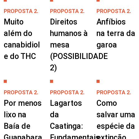
PROPOSTA 2.
PROPOSTA 2.
PROPOSTA 2.
Muito
Direitos
Anfíbios
além do
humanos à
na terra da
canabidiol
mesa
garoa
e do THC
(POSSIBILIDADE
2)
PROPOSTA 2.
PROPOSTA 2.
PROPOSTA 2.
Por menos
Lagartos
Como
lixo na
da
salvar uma
Baía de
Caatinga:
espécie da
Guanabara
Fundamentais
extinção