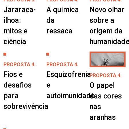
Jararaca-
A química
Novo olhar
ilhoa:
da
sobre a
mitos e
ressaca
origem da
ciência
humanidad
PROPOSTA 4.
PROPOSTA 4.
Fios e
Esquizofrenia
PROPOSTA 4.
desafios
e
O papel
para
autoimunidade
das cores
sobrevivência
nas
aranhas