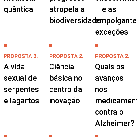
quântica
atropela a
– e as
biodiversidade
empolgante
exceções
PROPOSTA 2.
PROPOSTA 2.
PROPOSTA 2.
A vida
Ciência
Quais os
sexual de
básica no
avanços
serpentes
centro da
nos
e lagartos
inovação
medicamen
contra o
Alzheimer?