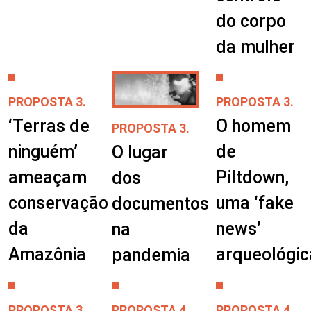
do corpo
da mulher
PROPOSTA 3.
PROPOSTA 3.
‘Terras de
O homem
PROPOSTA 3.
ninguém’
de
O lugar
ameaçam
Piltdown,
dos
conservação
uma ‘fake
documentos
da
news’
na
Amazônia
arqueológic
pandemia
PROPOSTA 3.
PROPOSTA 4.
PROPOSTA 4.