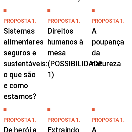
PROPOSTA 1.
PROPOSTA 1.
PROPOSTA 1.
Sistemas
Direitos
A
alimentares
humanos à
poupança
seguros e
mesa
da
sustentáveis:
(POSSIBILIDADE
natureza
o que são
1)
e como
estamos?
PROPOSTA 1.
PROPOSTA 1.
PROPOSTA 1.
De herói a
Extraindo
A