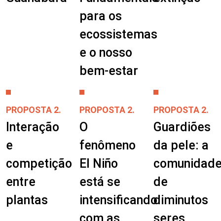
para os
ecossistemas
e o nosso
bem-estar
PROPOSTA 2.
PROPOSTA 2.
PROPOSTA 2.
Interação
O
Guardiões
e
fenômeno
da pele: a
competição
El Niño
comunidad
entre
está se
de
plantas
intensificando
diminutos
com as
seres