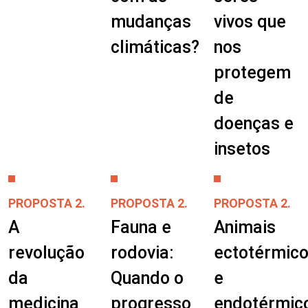
mudanças
vivos que
climáticas?
nos
protegem
de
doenças e
insetos
PROPOSTA 2.
PROPOSTA 2.
PROPOSTA 2.
A
Fauna e
Animais
revolução
rodovia:
ectotérmic
da
Quando o
e
medicina
progresso
endotérmic