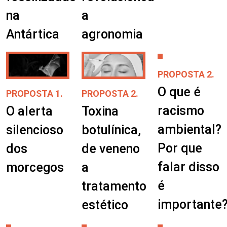
na
a
Antártica
agronomia
PROPOSTA 2.
O que é
PROPOSTA 1.
PROPOSTA 2.
racismo
O alerta
Toxina
ambiental?
silencioso
botulínica,
Por que
dos
de veneno
falar disso
morcegos
a
é
tratamento
importante
estético