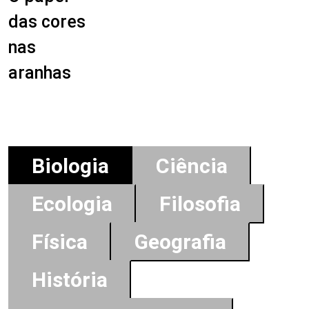
das cores
nas
aranhas
Biologia
Ciência
Ecologia
Filosofia
Física
Geografia
História