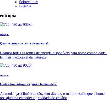
Sobrecultura
Bússola
entropia
energia
Quanto custa sua conta de entropia?
Usamos todas as fontes de energia disponíveis para nossa comodidade. 
lei mais inexorável da natureza
energia
Os desafios entrópicos para a humanidade
As mudanças climáticas são, sem dúvida, o maior desafio que a humanid
nos ajudar a entender a gravidade do cenário