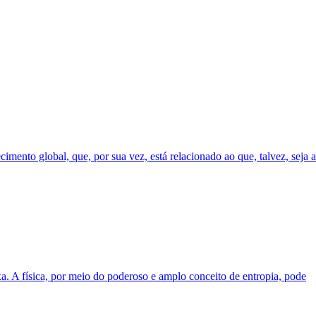
ento global, que, por sua vez, está relacionado ao que, talvez, seja a
a. A física, por meio do poderoso e amplo conceito de entropia, pode