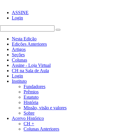
ASSINE
Login
Nesta Edição
Edições Anteriores
Artigos
Seções
Colunas
Assine - Loja Virtual
CH na Sala de Aula
Login
Instituto
Fundadores
Prêmios
Estatuto
História
Missão, visão e valores
Sobre
Acervo Histórico
CH +
Colunas Anteriores