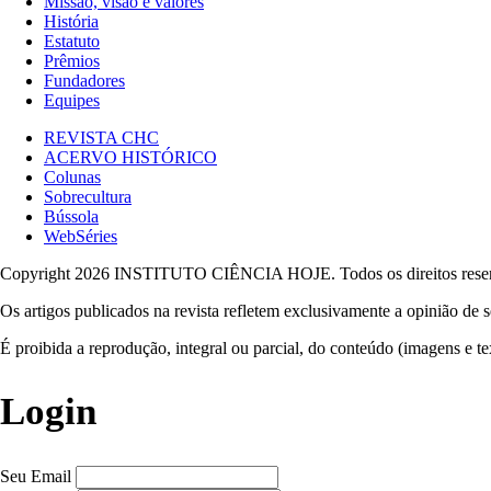
Missão, visão e valores
História
Estatuto
Prêmios
Fundadores
Equipes
REVISTA CHC
ACERVO HISTÓRICO
Colunas
Sobrecultura
Bússola
WebSéries
Copyright 2026 INSTITUTO CIÊNCIA HOJE. Todos os direitos rese
Os artigos publicados na revista refletem exclusivamente a opinião de s
É proibida a reprodução, integral ou parcial, do conteúdo (imagens e te
Login
Seu Email