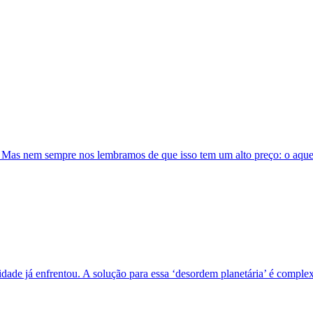
Mas nem sempre nos lembramos de que isso tem um alto preço: o aquecim
ade já enfrentou. A solução para essa ‘desordem planetária’ é complex