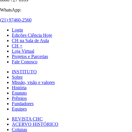
WhatsApp:
(21) 97460-2560
Login
Edições Ciência Hoje
CH na Sala de Aula
CH +
Loja Virtual
Projetos e Parcerias
Fale Conosco
INSTITUTO
Sobre
Missão, visão e valores
História
Estatuto
Prêmios
Fundadores
Equipes
REVISTA CHC
ACERVO HISTÓRICO
Colunas