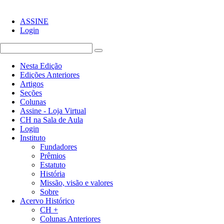
ASSINE
Login
Nesta Edição
Edições Anteriores
Artigos
Seções
Colunas
Assine - Loja Virtual
CH na Sala de Aula
Login
Instituto
Fundadores
Prêmios
Estatuto
História
Missão, visão e valores
Sobre
Acervo Histórico
CH +
Colunas Anteriores