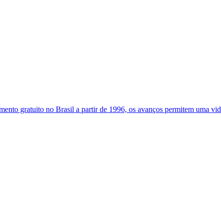
mento gratuito no Brasil a partir de 1996, os avanços permitem uma vi