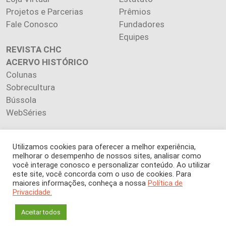
Projetos e Parcerias
Prêmios
Fale Conosco
Fundadores
Equipes
REVISTA CHC
ACERVO HISTÓRICO
Colunas
Sobrecultura
Bússola
WebSéries
Utilizamos cookies para oferecer a melhor experiência,
melhorar o desempenho de nossos sites, analisar como
Copyright 2026 INSTITUTO CIÊNCIA HOJE. Todos os direitos
você interage conosco e personalizar conteúdo. Ao utilizar
este site, você concorda com o uso de cookies. Para
reservados.
maiores informações, conheça a nossa
Política de
Os artigos publicados na revista refletem exclusivamente a
Privacidade.
opinião de seus autores.
É proibida a reprodução, integral ou parcial, do conteúdo (imagens
Aceitar todos
e textos) sem prévia autorização.