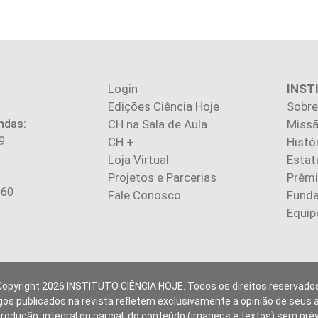
Login
INST
Edições Ciência Hoje
Sobre
ndas:
CH na Sala de Aula
Missã
9
CH +
Histó
Loja Virtual
Estat
Projetos e Parcerias
Prêm
560
Fale Conosco
Fund
Equip
Copyright 2026 INSTITUTO CIÊNCIA HOJE. Todos os direitos reservados
gos publicados na revista refletem exclusivamente a opinião de seus 
produção, integral ou parcial, do conteúdo (imagens e textos) sem pré