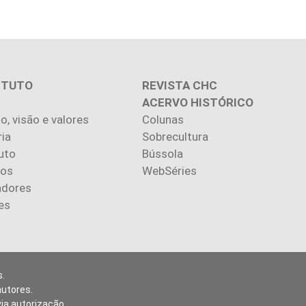
ITUTO
REVISTA CHC
ACERVO HISTÓRICO
o, visão e valores
Colunas
ria
Sobrecultura
uto
Bússola
ios
WebSéries
adores
es
.
autores.
via autorização.