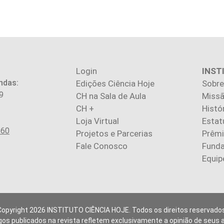
Login
INST
ndas:
Edições Ciência Hoje
Sobre
9
CH na Sala de Aula
Missã
CH +
Histó
Loja Virtual
Estat
560
Projetos e Parcerias
Prêm
Fale Conosco
Fund
Equip
Copyright 2026 INSTITUTO CIÊNCIA HOJE. Todos os direitos reservados
gos publicados na revista refletem exclusivamente a opinião de seus 