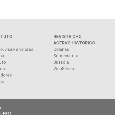
ITUTO
REVISTA CHC
ACERVO HISTÓRICO
o, visão e valores
Colunas
ria
Sobrecultura
uto
Bússola
ios
WebSéries
adores
es
.
autores.