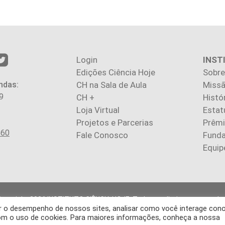
Login
INST
Edições Ciência Hoje
Sobre
ndas:
CH na Sala de Aula
Missã
9
CH +
Histó
Loja Virtual
Estat
Projetos e Parcerias
Prêm
560
Fale Conosco
Fund
Equip
Copyright 2026 INSTITUTO CIÊNCIA HOJE. Todos os direitos reservados
rar o desempenho de nossos sites, analisar como você interage con
gos publicados na revista refletem exclusivamente a opinião de seus 
 com o uso de cookies. Para maiores informações, conheça a nossa
produção, integral ou parcial, do conteúdo (imagens e textos) sem pré