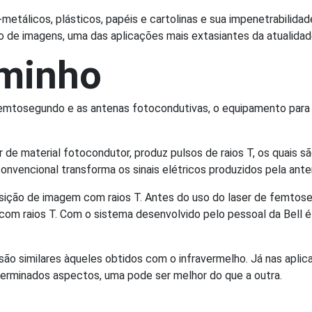
etálicos, plásticos, papéis e cartolinas e sua impenetrabilida
 de imagens, uma das aplicações mais extasiantes da atualidad
aminho
emtosegundo e as antenas fotocondutivas, o equipamento para 
er de material fotocondutor, produz pulsos de raios T, os quais 
onvencional transforma os sinais elétricos produzidos pela ant
isição de imagem com raios T. Antes do uso do laser de femtos
com raios T. Com o sistema desenvolvido pelo pessoal da Bell é
 são similares àqueles obtidos com o infravermelho. Já nas apl
terminados aspectos, uma pode ser melhor do que a outra.