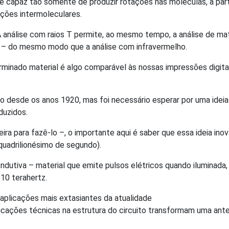
 é capaz tão somente de produzir rotações nas moléculas, a par
ações intermoleculares.
A análise com raios T permite, ao mesmo tempo, a análise de ma
 – do mesmo modo que a análise com infravermelho.
inado material é algo comparável às nossas impressões digitai
sde os anos 1920, mas foi necessário esperar por uma ideia ba
duzidos.
ra para fazê-lo –, o importante aqui é saber que essa ideia inov
uadrilionésimo de segundo).
dutiva – material que emite pulsos elétricos quando iluminada
10 terahertz.
aplicações mais extasiantes da atualidade
icações técnicas na estrutura do circuito transformam uma ant