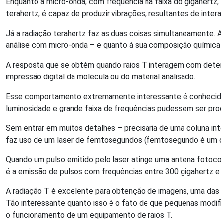
Enquanto a micro-onda, com frequência na faixa do gigahertz,
terahertz, é capaz de produzir vibrações, resultantes de inter
Já a radiação terahertz faz as duas coisas simultaneamente. 
análise com micro-onda – e quanto à sua composição química
A resposta que se obtém quando raios T interagem com determ
impressão digital da molécula ou do material analisado.
Esse comportamento extremamente interessante é conhecido de
luminosidade e grande faixa de frequências pudessem ser pro
Sem entrar em muitos detalhes – precisaria de uma coluna intei
faz uso de um laser de femtosegundos (femtosegundo é um q
Quando um pulso emitido pelo laser atinge uma antena fotocon
é a emissão de pulsos com frequências entre 300 gigahertz e 
A radiação T é excelente para obtenção de imagens, uma das 
Tão interessante quanto isso é o fato de que pequenas modif
o funcionamento de um equipamento de raios T.