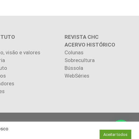
ITUTO
REVISTA CHC
ACERVO HISTÓRICO
o, visão e valores
Colunas
ria
Sobrecultura
uto
Bússola
ios
WebSéries
adores
es
.
osco
autores.
Aceitar todos
via autorização.