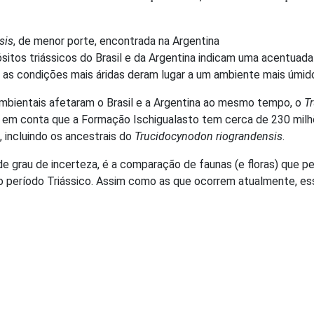
sis
, de menor porte, encontrada na Argentina
tos triássicos do Brasil e da Argentina indicam uma acentuada m
 as condições mais áridas deram lugar a um ambiente mais úmid
ambientais afetaram o Brasil e a Argentina ao mesmo tempo, o
T
 em conta que a Formação Ischigualasto tem cerca de 230 milh
 incluindo os ancestrais do
Trucidocynodon riograndensis
.
e grau de incerteza, é a comparação de faunas (e floras) que 
 o período Triássico. Assim como as que ocorrem atualmente, e