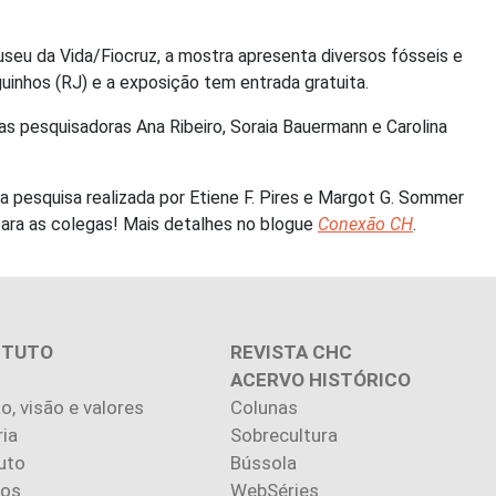
Museu da Vida/Fiocruz, a mostra apresenta diversos fósseis e
nguinhos (RJ) e a exposição tem entrada gratuita.
as pesquisadoras Ana Ribeiro, Soraia Bauermann e Carolina
 a pesquisa realizada por Etiene F. Pires e Margot G. Sommer
para as colegas! Mais detalhes no blogue
Conexão CH
.
ITUTO
REVISTA CHC
ACERVO HISTÓRICO
o, visão e valores
Colunas
ria
Sobrecultura
uto
Bússola
ios
WebSéries