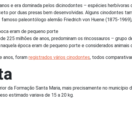
 anos e era dominada pelos dicinodontes – espécies herbívoras
xceto por duas presas bem desenvolvidas. Alguns cinodontes 
lo famoso paleontólogo alemão Friedrich von Huene (1875-1969),
época eram de pequeno porte
 de 225 milhões de anos, predominam os rincossauros – grupo de
 naquela época eram de pequeno porte e considerados animais q
de anos, foram
registrados vários cinodontes
, todos comparativ
ta
ior da Formação Santa Maria, mais precisamente no município d
so estimado variava de 15 a 20 kg.