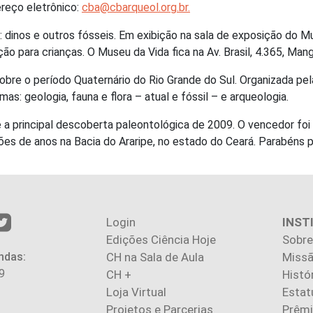
reço eletrônico:
cba@cbarqueol.org.br.
il: dinos e outros fósseis. Em exibição na sala de exposição do 
ção para crianças. O Museu da Vida fica na Av. Brasil, 4.365, Ma
bre o período Quaternário do Rio Grande do Sul. Organizada pel
s: geologia, fauna e flora – atual e fóssil – e arqueologia.
e a principal descoberta paleontológica de 2009. O vencedor foi
ões de anos na Bacia do Araripe, no estado do Ceará. Parabéns 
Login
INST
Edições Ciência Hoje
Sobre
ndas:
CH na Sala de Aula
Missã
9
CH +
Histó
Loja Virtual
Estat
Projetos e Parcerias
Prêm