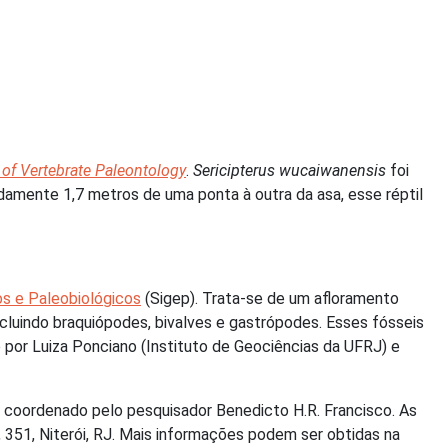
 of Vertebrate Paleontology
.
Sericipterus wucaiwanensis
foi
amente 1,7 metros de uma ponta à outra da asa, esse réptil
os e Paleobiológicos
(Sigep). Trata-se de um afloramento
ncluindo braquiópodes, bivalves e gastrópodes. Esses fósseis
 por Luiza Ponciano (Instituto de Geociências da UFRJ) e
e coordenado pelo pesquisador Benedicto H.R. Francisco. As
 351, Niterói, RJ. Mais informações podem ser obtidas na