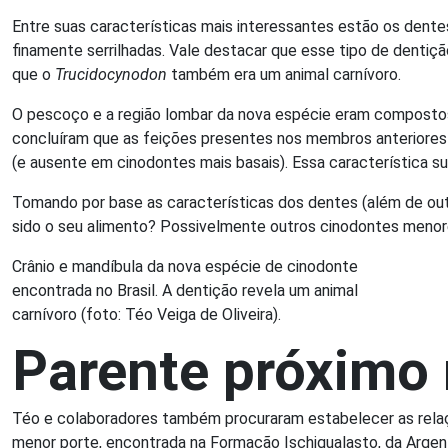
Entre suas características mais interessantes estão os dent
finamente serrilhadas. Vale destacar que esse tipo de dentiç
que o
Trucidocynodon
também era um animal carnívoro.
O pescoço e a região lombar da nova espécie eram compostos
concluíram que as feições presentes nos membros anteriore
(e ausente em cinodontes mais basais). Essa característica su
Tomando por base as características dos dentes (além de out
sido o seu alimento? Possivelmente outros cinodontes menore
Crânio e mandíbula da nova espécie de cinodonte
encontrada no Brasil. A dentição revela um animal
carnívoro (foto: Téo Veiga de Oliveira).
Parente próximo 
Téo e colaboradores também procuraram estabelecer as rel
menor porte, encontrada na Formação Ischigualasto, da Argen