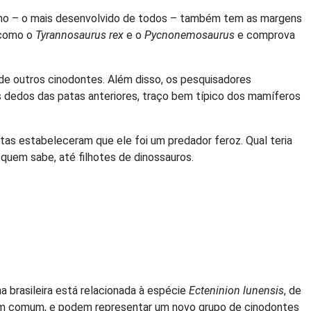
anino – o mais desenvolvido de todos – também tem as margens
s como o
Tyrannosaurus rex
e o
Pycnonemosaurus
e comprova
e outros cinodontes. Além disso, os pesquisadores
 dedos das patas anteriores, traço bem típico dos mamíferos
istas estabeleceram que ele foi um predador feroz. Qual teria
uem sabe, até filhotes de dinossauros.
 brasileira está relacionada à espécie
Ecteninion lunensis
, de
s em comum, e podem representar um novo grupo de cinodontes