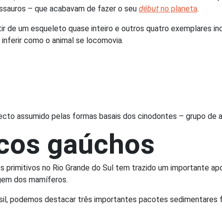
inossauros – que acabavam de fazer o seu
début
no planeta
.
rtir de um esqueleto quase inteiro e outros quatro exemplares i
 inferir como o animal se locomovia.
to assumido pelas formas basais dos cinodontes – grupo de a
icos gaúchos
es primitivos no Rio Grande do Sul tem trazido um importante 
igem dos mamíferos.
sil, podemos destacar três importantes pacotes sedimentares fo