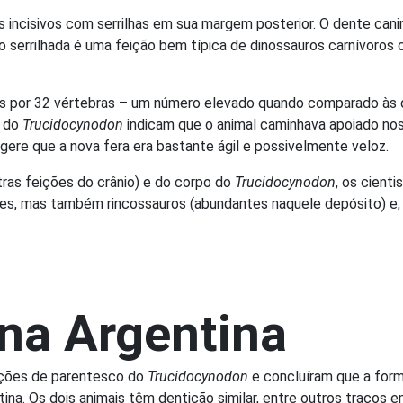
es incisivos com serrilhas em sua margem posterior. O dente c
ão serrilhada é uma feição bem típica de dinossauros carnívoro
 por 32 vértebras – um número elevado quando comparado às d
s do
Trucidocynodon
indicam que o animal caminhava apoiado nos
gere que a nova fera era bastante ágil e possivelmente veloz.
ras feições do crânio) e do corpo do
Trucidocynodon
, os cient
s, mas também rincossauros (abundantes naquele depósito) e, q
na Argentina
ações de parentesco do
Trucidocynodon
e concluíram que a forma
tina. Os dois animais têm dentição similar, entre outros traço