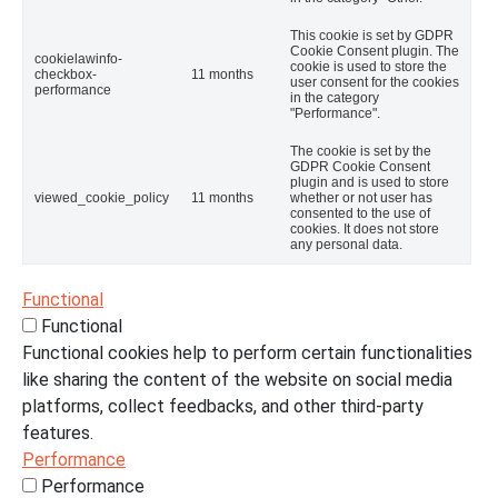
This cookie is set by GDPR
Cookie Consent plugin. The
cookielawinfo-
cookie is used to store the
checkbox-
11 months
user consent for the cookies
performance
in the category
"Performance".
The cookie is set by the
GDPR Cookie Consent
plugin and is used to store
viewed_cookie_policy
11 months
whether or not user has
consented to the use of
cookies. It does not store
any personal data.
Functional
Functional
Functional cookies help to perform certain functionalities
like sharing the content of the website on social media
platforms, collect feedbacks, and other third-party
features.
Performance
Performance