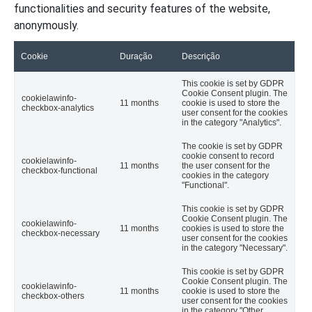
functionalities and security features of the website,
anonymously.
Cookie
Duração
Descrição
This cookie is set by GDPR
Cookie Consent plugin. The
cookielawinfo-
11 months
cookie is used to store the
checkbox-analytics
user consent for the cookies
in the category "Analytics".
The cookie is set by GDPR
cookie consent to record
cookielawinfo-
11 months
the user consent for the
checkbox-functional
cookies in the category
"Functional".
This cookie is set by GDPR
Cookie Consent plugin. The
cookielawinfo-
11 months
cookies is used to store the
checkbox-necessary
user consent for the cookies
in the category "Necessary".
This cookie is set by GDPR
Cookie Consent plugin. The
cookielawinfo-
11 months
cookie is used to store the
checkbox-others
user consent for the cookies
in the category "Other.