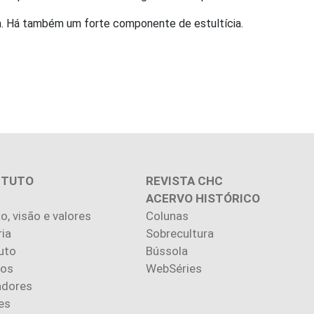
ica. Há também um forte componente de estultícia.
ITUTO
REVISTA CHC
ACERVO HISTÓRICO
o, visão e valores
Colunas
ria
Sobrecultura
uto
Bússola
ios
WebSéries
adores
es