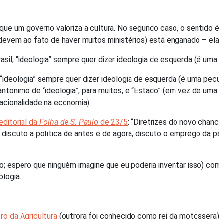
a que um governo valoriza a cultura. No segundo caso, o sentid
devem ao fato de haver muitos ministérios) está enganado – ela 
sil, “ideologia” sempre quer dizer ideologia de esquerda (é uma 
 “ideologia” sempre quer dizer ideologia de esquerda (é uma pecu
ntônimo de “ideologia”, para muitos, é “Estado” (em vez de uma 
racionalidade na economia).
editorial da
Folha de S. Paulo
de 23/5
: “Diretrizes do novo cha
o discuto a política de antes e de agora, discuto o emprego da pa
o; espero que ninguém imagine que eu poderia inventar isso) c
ologia.
ro da Agricultura
(outrora foi conhecido como rei da motossera): 