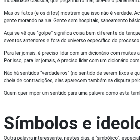
modalidade clássica, que pega muito mal; usa-se o parlamento,
Mas os fatos (e os ditos) mostram que isso não é verdade. Ac
gente morando na rua. Gente sem hospitais, saneamento bási
Aqui se vê que “golpe” significa coisa bem diferente de tanqu
eventos anteriores e fora do universo específico do processo
Para ler jornais, é preciso lidar com um dicionário com muita
Por isso, para ler jornais, é preciso lidar com um dicionário 
Não há sentidos “verdadeiros” (no sentido de serem fixos e que
cheia de contradições, elas aparecem também na disputa pelo
Quem quer impor um sentido para uma palavra como esta tamb
Símbolos e ideol
Outra palavra interessante, nestes dias, é “simbólico”, espec