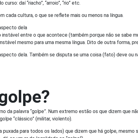
urso: daí “riacho”, “arroio”, “rio” etc.
m cada cultura, o que se reflete mais ou menos na língua.
aspecto dela
o instável entre o que acontece (também porque não se sabe m
nstável mesmo para uma mesma língua. Dito de outra forma, pre
aspecto dela. Também se disputa se uma coisa (fato) deve ou nã
 golpe?
torno da palavra “golpe”. Num extremo estão os que dizem que nã
pe “clássico” (militar, violento).
a puxada para todos os lados) que dizem que há golpe, mesmo s