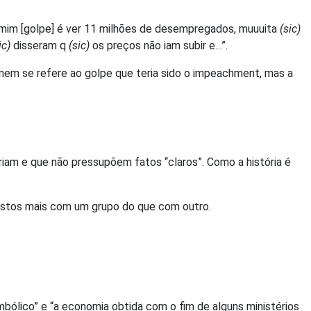
ra mim [golpe] é ver 11 milhões de desempregados, muuuita
(sic)
ic)
disseram q
(sic)
os preços não iam subir e…”.
o nem se refere ao golpe que teria sido o impeachment, mas a
ariam e que não pressupõem fatos “claros”. Como a história é
ostos mais com um grupo do que com outro.
mbólico” e “a economia obtida com o fim de alguns ministérios