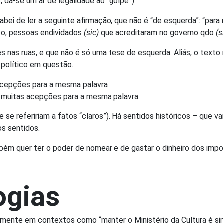
 dá-se um ar de legalidade ao “golpe”).
abei de ler a seguinte afirmação, que não é “de esquerda”: “pa
co, pessoas endividados
(sic)
que acreditaram no governo qdo
(s
es nas ruas, e que não é só uma tese de esquerda. Aliás, o text
 político em questão.
s acepções para a mesma palavra
com muitas acepções para a mesma palavra.
 se refeririam a fatos “claros”). Há sentidos históricos – que v
s sentidos.
ém quer ter o poder de nomear e de gastar o dinheiro dos imp
ogias
ialmente em contextos como “manter o Ministério da Cultura é si