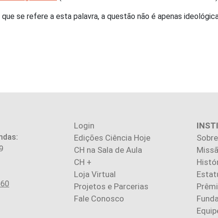
o que se refere a esta palavra, a questão não é apenas ideológ
Login
INST
ndas:
Edições Ciência Hoje
Sobre
9
CH na Sala de Aula
Missã
CH +
Histó
Loja Virtual
Estat
560
Projetos e Parcerias
Prêm
Fale Conosco
Fund
Equip