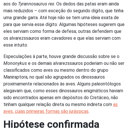
aos do
Tyrannosaurus rex
. Os dedos das patas eram ainda
mais reduzidos – com exceção do segundo dígito, que tinha
uma grande garra. Até hoje não se tem uma ideia exata de
para que servia esse dígito. Algumas hipóteses sugerem que
eles serviam como forma de defesa; outras defendem que
os alvarezssauros eram cavadores e que elas serviam com
esse intuito.
Especulações à parte, houve grande discussão sobre se o
Mononykus
e os demais alvarezssauros poderiam ou não ser
classificados como aves ou mesmo dentro do grupo
Maniraptora, no qual são agrupados os dinossauros
proximamente relacionados às aves. Alguns paleontólogos
alegavam que, como esses dinossauros enigmáticos haviam
sido encontrados apenas em depósitos do Cretáceo, não
tinham qualquer relação direta ou mesmo indireta com
as
aves, cujas primeiras formas são jurássicas
.
Hipótese confirmada