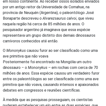
em nosso continente. Ao receber ossos isolados enviados
por um antigo reitor da Universidade de Comahue, na
província de Neuquén (Argentina), o paleontólogo José
Bonaparte descreveu o
Alvarezsaurus calvoi
, que viveu
naquela região há cerca de 85 milhões de anos. O
pesquisador argentino já imaginava que essa espécie
representava um grupo distinto dos demais dinossauros
carnívoros conhecidos até então.
O
Mononykus
causou furor ao ser classificado como uma
ave primitiva que não voava
Posteriormente foi encontrado na Mongólia um outro
dinossauro – o
Mononykus
– em rochas com cerca de 70
milhões de anos. Essa espécie causou um verdadeiro furor
entre os paleontólogos ao ser classificada como uma ave
primitiva que não voava, causando intensos e apaixonados
debates em congressos e reuniões científicas.
À medida que as pesquisas prosseguiam, os cientistas
puderam estabelecer um elo entre as duas espécies, que