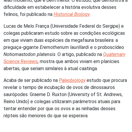
leão moderno, que é bem menor. O estudo, que demonstra a
dificuldade em estabelecer a história evolutiva desses
felinos, foi publicado na
Historical Biology
.
Lucas de Melo França (Universidade Federal do Sergipe) e
colegas publicaram estudo sobre as condições ecológicas
em que viviam duas espécies da megafauna brasileira: a
preguiça-gigante
Eremotherium laurillardi
e o proboscídeo
Notiomastodon platensis
. O artigo, publicado na
Quaternary
Science Reviews
, mostra que ambos viviam em planícies
abertas, que seriam similares à atual caatinga.
Acaba de ser publicado na
Paleobiology
estudo que procura
revelar o tempo de incubação de ovos de dinossauros
saurópodes. Graeme D. Ruxton (University of St. Andrews,
Reino Unido) e colegas utilizaram parâmetros atuais para
tentar entender por que os ovos e as ninhadas desses
répteis são menores do que se esperava.