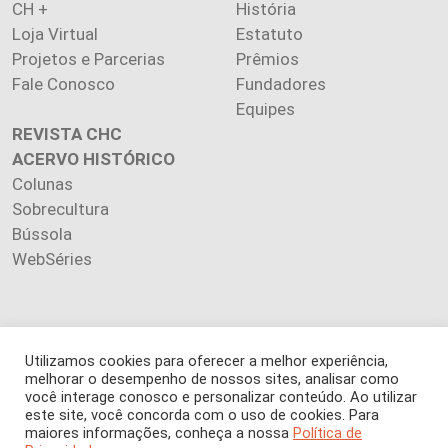
CH +
História
Loja Virtual
Estatuto
Projetos e Parcerias
Prêmios
Fale Conosco
Fundadores
Equipes
REVISTA CHC
ACERVO HISTÓRICO
Colunas
Sobrecultura
Bússola
WebSéries
Utilizamos cookies para oferecer a melhor experiência,
Copyright 2026 INSTITUTO CIÊNCIA HOJE. Todos os direitos
melhorar o desempenho de nossos sites, analisar como
reservados.
você interage conosco e personalizar conteúdo. Ao utilizar
Os artigos publicados na revista refletem exclusivamente a
este site, você concorda com o uso de cookies. Para
opinião de seus autores.
maiores informações, conheça a nossa
Política de
É proibida a reprodução, integral ou parcial, do conteúdo (imagens