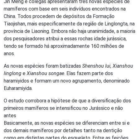
Jin Meng e colegas apresentaram três novas espécies de
mamíferos com base em seis indivíduos encontrados na
China. Todos procedem de depósitos da Formação
Tiaojishan, mais especificamente da região de Linglongta, na
província de Liaoning. Embora não haja unanimidade, a maioria
dos pesquisadores atribui a essas rochas idade jurássica,
tendo se formado há aproximadamente 160 milhões de
anos.
As novas espécies foram batizadas
Shenshou lui, Xianshou
linglong
e
Xianshou songae
. Elas fazem parte dos
haramiyidos e formam um novo agrupamento, denominado
Euharamiyida.
O estudo corrobora a hipótese de que a diversificação dos
primeiros mamíferos se intensificou no Jurássico e não
antes
Basicamente, as novas espécies se diferenciam entre si e
dos demais mamíferos por detalhes tanto na dentição
como em distintas partes do esqueleto. Entre as feições