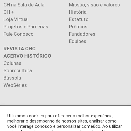
CH na Sala de Aula
Missão, visão e valores
CH +
História
Loja Virtual
Estatuto
Projetos e Parcerias
Prêmios
Fale Conosco
Fundadores
Equipes
REVISTA CHC
ACERVO HISTÓRICO
Colunas
Sobrecultura
Bússola
WebSéries
Copyright 2026 INSTITUTO CIÊNCIA HOJE. Todos os direitos
Utilizamos cookies para oferecer a melhor experiência,
melhorar o desempenho de nossos sites, analisar como
reservados.
você interage conosco e personalizar conteúdo. Ao utilizar
Os artigos publicados na revista refletem exclusivamente a