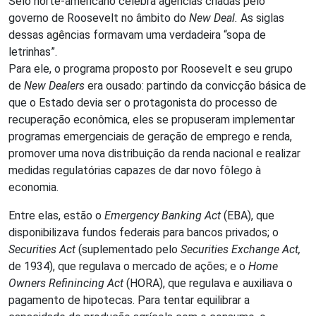
Selo norte-americano celebra agências criadas pelo
governo de Roosevelt no âmbito do
New Deal.
As siglas
dessas agências formavam uma verdadeira “sopa de
letrinhas”.
Para ele, o programa proposto por Roosevelt e seu grupo
de
New Dealers
era ousado: partindo da convicção básica de
que o Estado devia ser o protagonista do processo de
recuperação econômica, eles se propuseram implementar
programas emergenciais de geração de emprego e renda,
promover uma nova distribuição da renda nacional e realizar
medidas regulatórias capazes de dar novo fôlego à
economia.
Entre elas, estão o
Emergency Banking Act
(EBA), que
disponibilizava fundos federais para bancos privados; o
Securities Act
(suplementado pelo
Securities Exchange Act,
de 1934), que regulava o mercado de ações; e o
Home
Owners Refinincing Act
(HORA), que regulava e auxiliava o
pagamento de hipotecas. Para tentar equilibrar a