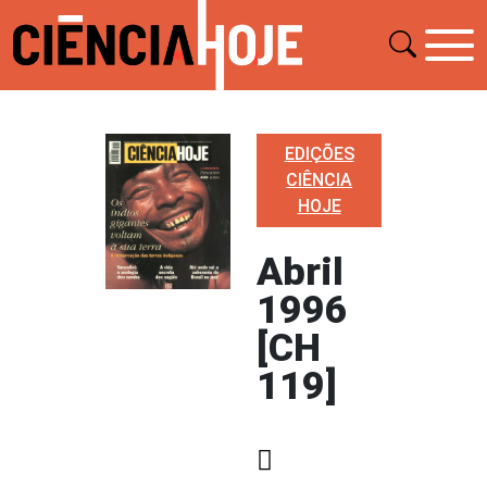
EDIÇÕES
CIÊNCIA
HOJE
Abril
1996
[CH
119]