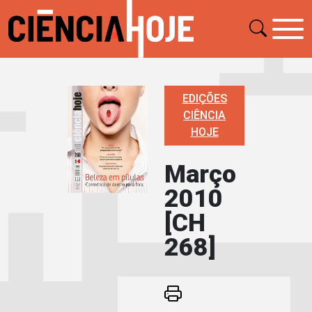
EDIÇÕES
CIÊNCIA
HOJE
Março
2010
[CH
268]