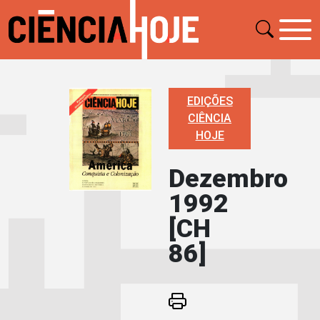
EDIÇÕES
CIÊNCIA
HOJE
Dezembro
1992
[CH
86]