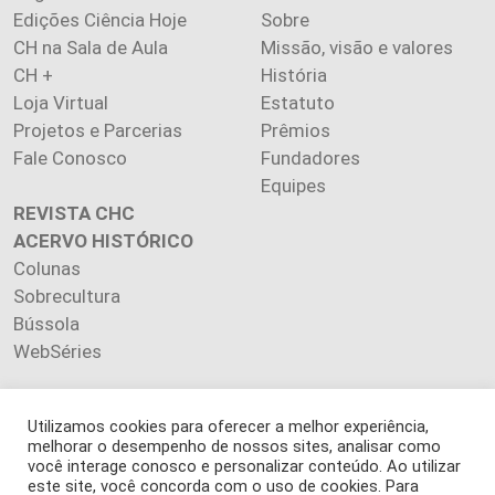
Edições Ciência Hoje
Sobre
CH na Sala de Aula
Missão, visão e valores
CH +
História
Loja Virtual
Estatuto
Projetos e Parcerias
Prêmios
Fale Conosco
Fundadores
Equipes
REVISTA CHC
ACERVO HISTÓRICO
Colunas
Sobrecultura
Bússola
WebSéries
Utilizamos cookies para oferecer a melhor experiência,
melhorar o desempenho de nossos sites, analisar como
Copyright 2026 INSTITUTO CIÊNCIA HOJE. Todos os direitos
você interage conosco e personalizar conteúdo. Ao utilizar
este site, você concorda com o uso de cookies. Para
reservados.