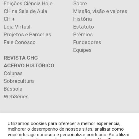
Edições Ciência Hoje
Sobre
CH na Sala de Aula
Missão, visão e valores
CH +
História
Loja Virtual
Estatuto
Projetos e Parcerias
Prêmios
Fale Conosco
Fundadores
Equipes
REVISTA CHC
ACERVO HISTÓRICO
Colunas
Sobrecultura
Bússola
WebSéries
Utilizamos cookies para oferecer a melhor experiência,
Copyright 2026 INSTITUTO CIÊNCIA HOJE. Todos os direitos
melhorar o desempenho de nossos sites, analisar como
você interage conosco e personalizar conteúdo. Ao utilizar
reservados.