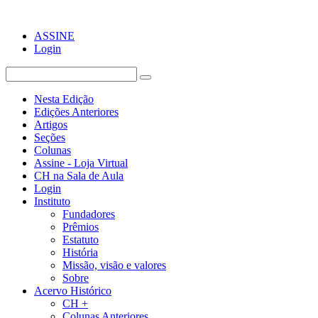
ASSINE
Login
Nesta Edição
Edições Anteriores
Artigos
Seções
Colunas
Assine - Loja Virtual
CH na Sala de Aula
Login
Instituto
Fundadores
Prêmios
Estatuto
História
Missão, visão e valores
Sobre
Acervo Histórico
CH +
Colunas Anteriores