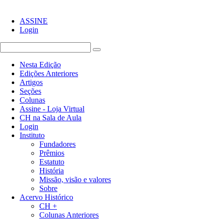
ASSINE
Login
Nesta Edição
Edições Anteriores
Artigos
Seções
Colunas
Assine - Loja Virtual
CH na Sala de Aula
Login
Instituto
Fundadores
Prêmios
Estatuto
História
Missão, visão e valores
Sobre
Acervo Histórico
CH +
Colunas Anteriores