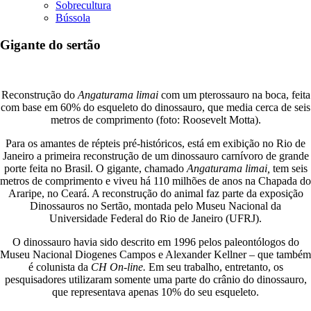
Sobrecultura
Bússola
Gigante do sertão
Reconstrução do
Angaturama limai
com um pterossauro na boca, feita
com base em 60% do esqueleto do dinossauro, que media cerca de seis
metros de comprimento (foto: Roosevelt Motta).
Para os amantes de répteis pré-históricos, está em exibição no Rio de
Janeiro a primeira reconstrução de um dinossauro carnívoro de grande
porte feita no Brasil. O gigante, chamado
Angaturama limai,
tem seis
metros de comprimento e viveu há 110 milhões de anos na Chapada do
Araripe, no Ceará. A reconstrução do animal faz parte da exposição
Dinossauros no Sertão, montada pelo Museu Nacional da
Universidade Federal do Rio de Janeiro (UFRJ).
O dinossauro havia sido descrito em 1996 pelos paleontólogos do
Museu Nacional Diogenes Campos e Alexander Kellner – que também
é colunista da
CH On-line.
Em seu trabalho, entretanto, os
pesquisadores utilizaram somente uma parte do crânio do dinossauro,
que representava apenas 10% do seu esqueleto.