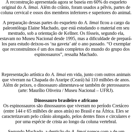
A reconstrução apresentada agora se baseia em 60% do esqueleto
original do
A. limai.
Além do crânio, foram usados a pélvis, partes de
coluna cervical e ossos dos membros inferiores e superiores do animal.
A preparação dessas partes do esqueleto do
A. limai
ficou a cargo da
paleontóloga Elaine Machado, que está estudando o material em seu
mestrado, sob a orientação de Kellner. Os fósseis, segundo ela,
estavam no Museu Nacional desde 1995, mas a dificuldade de prepará-
los para estudo deixou-os ‘na gaveta’ até o ano passado. “O exemplar
que reconstruímos é um dos mais completos do mundo do grupo dos
espinossauros”, ressalta Machado.
Representação artística do
A. limai
em vida, junto com outros animais
que viveram na Chapada do Araripe (Ceará) há 110 milhões de anos.
Além de peixes, o dinossauro alimentava-se também de pterossauros
(arte: Maurílio Oliveira / Museu Nacional – UFRJ).
Dinossauro brasileiro e africano
Os espinossauros são dinossauros que viveram no período Cretáceo
(entre 144 e 65 milhões de anos atrás) no Brasil e na África. Eles se
caracterizavam pelo crânio alongado, pelos dentes finos e circulares e
por uma espécie de crista ao longo da coluna vertebral.
Segundo Machado, a dentição do
A. limai
parece com a de um