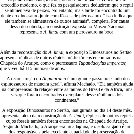
crocodilo moderno, o que fez os pesquisadores deduzirem que o réptil
se alimentava de peixes. No entanto, mais tarde foi encontrado um
dente do dinossauro junto com fósseis de pterossauro. “Isso indica que
ele também se alimentava de outros animais”, completa. Por causa
dessa descoberta, a reconstrução exposta no Museu Nacional
representa o
A. limai
com um pterossauro na boca.
Além da reconstrução do
A. limai,
a exposição Dinossauros no Sertão
apresenta réplicas de outros répteis pré-históricos encontrados na
Chapada do Araripe, como o pterossauro
Tupandactylus imperator,
que viveu há 115 milhões de anos.
“A reconstrução do
Angaturama
é um grande passo no estudo dos
espinossauros de maneira geral”, afirma Machado. “Ela também ajuda
na compreensão da relação entre as faunas do Brasil e da África, uma
vez que foram encontrados exemplares desse réptil nos dois
continentes.”
A exposição Dinossauros no Sertão, inaugurada no dia 14 deste mês,
apresenta, além da reconstrução do
A. limai,
réplicas de outros répteis
cujos fósseis também foram encontrados na Chapada do Araripe.
Segundo Machado, o Araripe era uma laguna, e o solo salgado é um
dos responsáveis pela excelente capacidade de preservação de