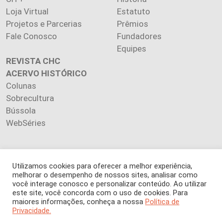
Loja Virtual
Estatuto
Projetos e Parcerias
Prêmios
Fale Conosco
Fundadores
Equipes
REVISTA CHC
ACERVO HISTÓRICO
Colunas
Sobrecultura
Bússola
WebSéries
Utilizamos cookies para oferecer a melhor experiência,
Copyright 2026 INSTITUTO CIÊNCIA HOJE. Todos os direitos
melhorar o desempenho de nossos sites, analisar como
você interage conosco e personalizar conteúdo. Ao utilizar
reservados.
este site, você concorda com o uso de cookies. Para
Os artigos publicados na revista refletem exclusivamente a
maiores informações, conheça a nossa
Política de
opinião de seus autores.
Privacidade.
É proibida a reprodução, integral ou parcial, do conteúdo (imagens