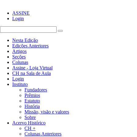
ASSINE
Login
Nesta Edição
Edições Anteriores
Artigos
Seções
Colunas
Assine - Loja Virtual
CH na Sala de Aula
Login
Instituto
Fundadores
Prêmios
Estatuto
História
Missão, visão e valores
Sobre
Acervo Histórico
CH +
Colunas Anteriores