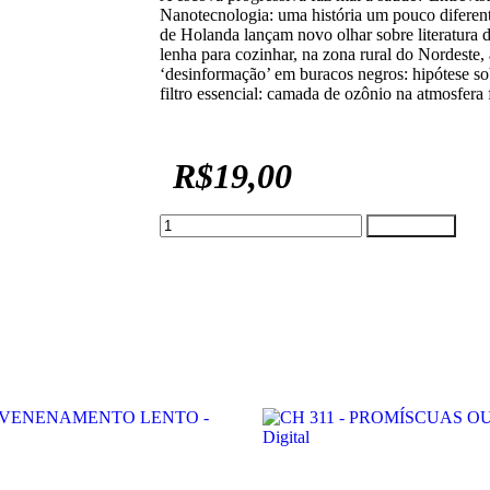
Nanotecnologia: uma história um pouco diferent
de Holanda lançam novo olhar sobre literatura d
lenha para cozinhar, na zona rural do Nordeste
‘desinformação’ em buracos negros: hipótese so
filtro essencial: camada de ozônio na atmosfera
R$
19,00
CH
COMPRAR
308
-
CÉLULAS-
TRONCO,
PROMESSA
OU
REALIDADE?
-
Digital
quantidade