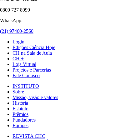
0800 727 8999
WhatsApp:
(21) 97460-2560
Login
Edições Ciência Hoje
CH na Sala de Aula
CH +
Loja Virtual
Projetos e Parcerias
Fale Conosco
INSTITUTO
Sobre
Missão, visão e valores
História
Estatuto
Prêmios
Fundadores
Equipes
REVISTA CHC