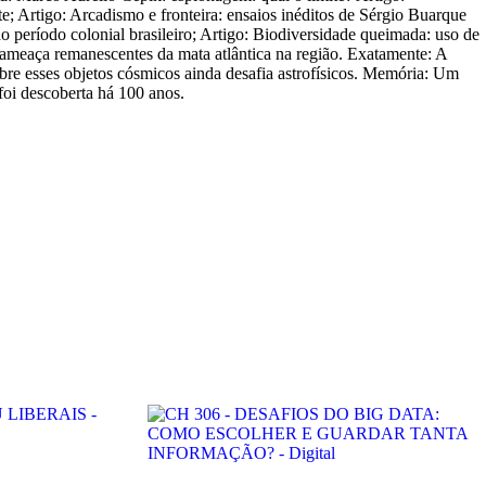
e; Artigo: Arcadismo e fronteira: ensaios inéditos de Sérgio Buarque
o período colonial brasileiro; Artigo: Biodiversidade queimada: uso de
, ameaça remanescentes da mata atlântica na região. Exatamente: A
bre esses objetos cósmicos ainda desafia astrofísicos. Memória: Um
 foi descoberta há 100 anos.