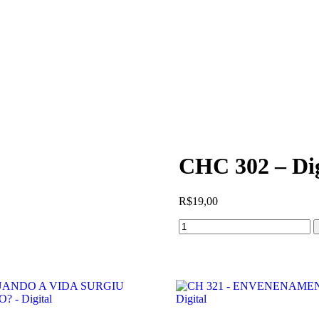
CHC 302 – Dig
R$
19,00
CHC
302
-
Digital
quantidade