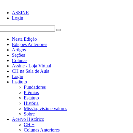
ASSINE
Login
Nesta Edição
Edições Anteriores
Artigos
Seções
Colunas
Assine - Loja Virtual
CH na Sala de Aula
Login
Instituto
Fundadores
Prêmios
Estatuto
História
Missão, visão e valores
Sobre
Acervo Histórico
CH +
Colunas Anteriores