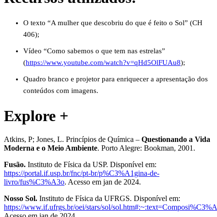
O texto “A mulher que descobriu do que é feito o Sol” (CH
406);
Vídeo “Como sabemos o que tem nas estrelas”
(
https://www.youtube.com/watch?v=qHd5OlFUAu8
);
Quadro branco e projetor para enriquecer a apresentação dos
conteúdos com imagens.
Explore +
Atkins, P; Jones, L. Princípios de Química –
Questionando a Vida
Moderna e o Meio Ambiente
. Porto Alegre: Bookman, 2001.
Fusão.
Instituto de Física da USP. Disponível em:
https://portal.if.usp.br/fnc/pt-br/p%C3%A1gina-de-
livro/fus%C3%A3o
. Acesso em jan de 2024.
Nosso Sol.
Instituto de Física da UFRGS. Disponível em:
https://www.if.ufrgs.br/oei/stars/sol/sol.htm#:~:text=Compos
Acesso em jan de 2024.