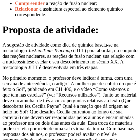
Compreender
a reação de fusão nuclear;
Relacionar
a assinatura espectral ao elemento químico
correspondente.
Proposta de atividade:
A sugestão de atividade
como dica de química baseia-se na
metodologia
Just-in-Time Teaching
(JITT) para abordar, no conjunto
das reações nucleares, as reações de fusão nuclear, sua relação com
a nucleossíntese estelar e seu descobrimento no século XX. A
metodologia JITT é desenvolvida em três etapas.
No primeiro momento, o professor deve indicar à turma, com uma
semana de antecedência, o artigo “A mulher que descobriu do que é
feito o Sol”, publicado em CH 406, e o vídeo “Como sabemos o
que tem nas estrelas?” (ver “Recursos utilizados”). Junto ao material,
deve encaminhar de três a cinco perguntas relativas ao texto (Que
descoberta fez Cecilia Payne? Qual é a reação que dá origem ao
hélio no Sol? Que desafios Cecilia enfrentou ao longo de sua
carreira?) que devem ser respondidas pelos alunos e encaminhadas
ao professor um ou dois dias antes da aula. Essa troca de materiais
pode ser feita por meio de uma sala virtual da turma. Com base nas
respostas dos alunos, o professor poderá avaliar o nível de
compreensão dos alunos e pautar a preparação da sua aula.