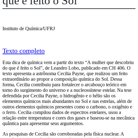
que é feito o Sol
Paula Macedo Lessa dos Santos
Instituto de Química/UFRJ
Texto completo
Esta dica de química vem a partir do texto “A mulher que descobriu
do que é feito o Sol”, de Leandro Lobo, publicado em CH 406. O
texto apresenta a astrônoma Cecilia Payne, que realizou um feito
extraordinário ao propor a composição química do Sol. Dessa
forma, Cecilia contribuiu para fortalecer o arcabouço teórico em
torno do surgimento do universo e a nucleossíntese estelar. Na tese
defendida por Cecilia Payne, o hidrogênio e o hélio são os
elementos químicos mais abundantes no Sol e nas estrelas, além de
outros elementos químicos presentes como o carbono, o oxigênio e
o ferro. Cecilia compilou dados de espectros estelares, usou a
relação entre temperatura e cores dos gases e baseou-se na mecânica
quântica para apresentar seus argumentos.
As pesquisas de Cecilia são corroboradas pela física nuclear. A