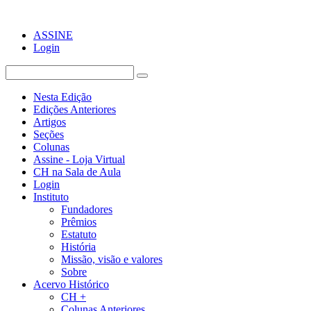
ASSINE
Login
Nesta Edição
Edições Anteriores
Artigos
Seções
Colunas
Assine - Loja Virtual
CH na Sala de Aula
Login
Instituto
Fundadores
Prêmios
Estatuto
História
Missão, visão e valores
Sobre
Acervo Histórico
CH +
Colunas Anteriores