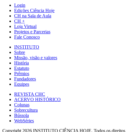
Login
Edições Ciência Hoje
CH na Sala de Aula
CH +
Loja Virtual
Projetos e Parcerias
Fale Conosco
INSTITUTO
Sobre
Missão, visão e valores
História
Estatuto
Prêmios
Fundadores
Equipes
REVISTA CHC
ACERVO HISTÓRICO
Colunas
Sobrecultura
Bússola
WebSéries
Copyright 2026 INSTITUTO CIÊNCIA HOJE. Todos os direitos