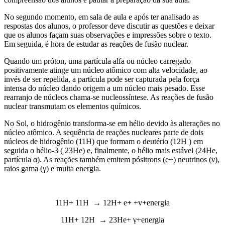
No segundo momento, em sala de aula e após ter analisado as
respostas dos alunos, o professor deve discutir as questões e deixar
que os alunos façam suas observações e impressões sobre o texto.
Em seguida, é hora de estudar as reações de fusão nuclear.
Quando um próton, uma partícula alfa ou núcleo carregado
positivamente atinge um núcleo atômico com alta velocidade, ao
invés de ser repelida, a partícula pode ser capturada pela força
intensa do núcleo dando origem a um núcleo mais pesado. Esse
rearranjo de núcleos chama-se nucleossíntese. As reações de fusão
nuclear transmutam os elementos químicos.
No Sol, o hidrogênio transforma-se em hélio devido às alterações no
núcleo atômico. A sequência de reações nucleares parte de dois
núcleos de hidrogênio (
11H
) que formam o deutério (
12H
) em
seguida o hélio-3 (
23He
) e, finalmente, o hélio mais estável (
24He,
partícula α). As reações também emitem pósitrons (e
+
) neutrinos (ν),
raios gama (γ) e muita energia.
11H+ 11H → 12H+
e
+
+v+energia
11H+ 12H → 23He+ γ+energia