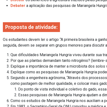
Debater
a aplicação das pesquisas de Mariangela Hungria
Proposta de atividade:
Os estudantes devem ler o artigo “A primeira brasileira a ganh
seguida, devem se separar em grupos menores para discutir a
Que dificuldades Mariangela Hungria viveu durante sua t
Por que as plantas demandam tanto nitrogênio? (lembre-se
Explique a importância de manter a microbiota dos solos 
Explique como as pesquisas de Mariangela Hungria podem
Segundo a engenheira agrônoma, “Através dos processos
como pastagem de melhor qualidade, e colocar mais gad
Do ponto de vista individual e coletivo do gado, essa
Essas pesquisas de Mariangela Hungria ajudam a di
Como os estudos de Mariangela Hungria nos auxiliam a 
Em 1983, o Secretário-Geral da ONU convidou a médica e 