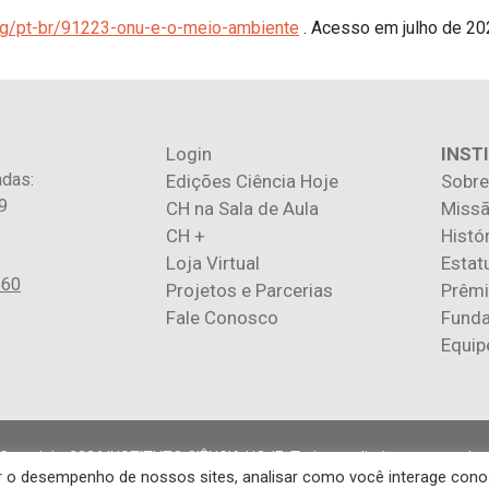
.org/pt-br/91223-onu-e-o-meio-ambiente
.
Acesso em julho de 20
Login
INST
ndas:
Edições Ciência Hoje
Sobre
9
CH na Sala de Aula
Missã
CH +
Histó
Loja Virtual
Estat
560
Projetos e Parcerias
Prêm
Fale Conosco
Fund
Equip
Copyright 2026 INSTITUTO CIÊNCIA HOJE. Todos os direitos reservados
rar o desempenho de nossos sites, analisar como você interage con
igos publicados na revista refletem exclusivamente a opinião de seus a