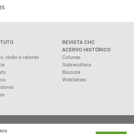
25.
ITUTO
REVISTA CHC
ACERVO HISTÓRICO
o, visão e valores
Colunas
ria
Sobrecultura
uto
Bússola
ios
WebSéries
adores
es
.
osco
utores.