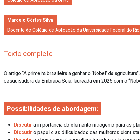
Colégio de Aplicação da UFRJ
Marcelo Côrtes Silva
Docente do Colégio de Aplicação da Universidade Federal do Rio
Texto completo
O artigo “A primeira brasileira a ganhar o ‘Nobel’ da agricultu
pesquisadora da Embrapa Soja, laureada em 2025 com o “Nobel d
Possibilidades de abordagem:
Discutir
a importância do elemento nitrogênio para as pla
Discutir
o papel e as dificuldades das mulheres cientista
Discutir
os benefícios à agricultura trazidos pelas pesq