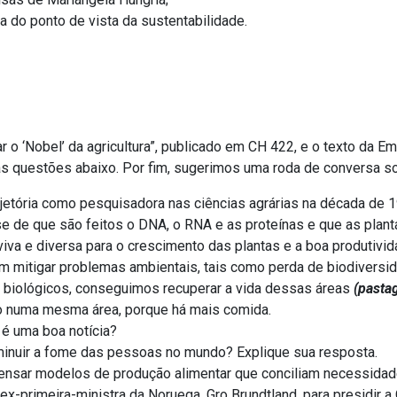
 do ponto de vista da sustentabilidade.
ar o ‘Nobel’ da agricultura”, publicado em CH 422, e o texto da 
s questões abaixo. Por fim, sugerimos uma roda de conversa s
rajetória como pesquisadora nas ciências agrárias na década de 
 de que são feitos o DNA, o RNA e as proteínas e que as planta
viva e diversa para o crescimento das plantas e a boa produtivi
 mitigar problemas ambientais, tais como perda de biodiversid
 biológicos, conseguimos recuperar a vida dessas áreas
(pasta
o numa mesma área, porque há mais comida.
 é uma boa notícia?
minuir a fome das pessoas no mundo? Explique sua resposta.
pensar modelos de produção alimentar que conciliam necessida
ex-primeira-ministra da Noruega, Gro Brundtland, para presidir