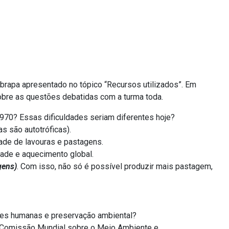
Embrapa apresentado no tópico “Recursos utilizados”. Em
obre as questões debatidas com a turma toda.
1970? Essas dificuldades seriam diferentes hoje?
s são autotróficas).
dade de lavouras e pastagens.
ade e aquecimento global.
gens)
. Com isso, não só é possível produzir mais pastagem,
des humanas e preservação ambiental?
 a Comissão Mundial sobre o Meio Ambiente e