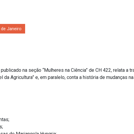
 de Janeiro
ra”, publicado na seção “Mulheres na Ciência” de CH 422, relata a 
a Agricultura” e, em paralelo, conta a história de mudanças nas
ntas;
s;
uisas de
Mariangela Hungria
;