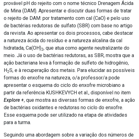
provável pH do rejeito com o nome técnico Drenagem Ácida
de Mina (DAM). Apresentar e discutir duas formas de tratar
o rejeito de DAM: por tratamento com cal (CaO) e pelo uso
de bactérias redutoras de sulfato (SBR) com base no artigo
da revista. Ao apresentar os dois processos, cabe destacar
a natureza ácida do resíduo e a natureza alcalina da cal
hidratada, Ca(OH)
, que atua como agente neutralizante do
2
meio. Já o uso de bactérias redutoras, as SBR, mostra que a
ação bacteriana leva à formação de sulfeto de hidrogênio,
H
S, e à recuperação dos metais. Para elucidar as possíveis
2
formas do enxofre na natureza, o/a professor/a pode
apresentar o esquema do ciclo do enxofre microbiano a
partir da referência KUSHKEVYCH et al., disponível no item
Explore +
, que mostra as diversas formas de enxofre, a ação
de bactérias oxidantes e redutoras no ciclo do enxofre.
Esse esquema pode ser utilizado na etapa de atividades
para a turma.
Seguindo uma abordagem sobre a variação dos números de