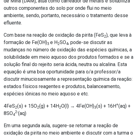
de Mina (DAM), atua como carreador de metais e solubiliza
outros componentes do solo por onde flui no meio
ambiente, sendo, portanto, necessário o tratamento desse
efluente.
Com base na reação de oxidação da pirita (FeS
), que leva à
2
formação de Fe(OH)
e H
SO
, pode-se discutir as
3
2
4
mudanças no número de oxidação das espécies químicas, a
solubilidade em meio aquoso dos produtos formados e se a
solução final do rejeito seria ácida, neutra ou alcalina. Esta
equação é uma boa oportunidade para o/a professor/a
discutir minuciosamente a representação química da reação:
estados físicos reagentes e produtos, balanceamento,
espécies iônicas no meio aquoso e etc.
+
4FeS
(s) + 15O
(g) + 14H
O(l) → 4Fe(OH)
(s) + 16H
(aq) +
2
2
2
3
2-
8SO
(aq)
4
Em uma segunda aula, sugere-se retomar a reação de
oxidação da pirita no meio ambiente e discutir com a turma o