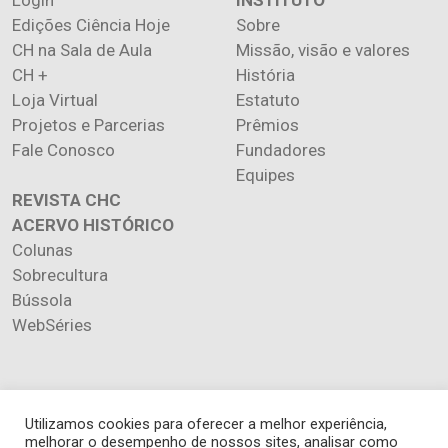
Edições Ciência Hoje
Sobre
CH na Sala de Aula
Missão, visão e valores
CH +
História
Loja Virtual
Estatuto
Projetos e Parcerias
Prêmios
Fale Conosco
Fundadores
Equipes
REVISTA CHC
ACERVO HISTÓRICO
Colunas
Sobrecultura
Bússola
WebSéries
Utilizamos cookies para oferecer a melhor experiência,
Copyright 2026 INSTITUTO CIÊNCIA HOJE. Todos os direitos
melhorar o desempenho de nossos sites, analisar como