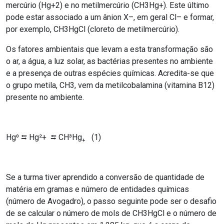
mercúrio (Hg
+2
) e no metilmercúrio (CH
3
Hg
+
). Este último
pode estar associado a um ânion X
–
, em geral Cl
–
e formar,
por exemplo, CH
3
HgCl (cloreto de metilmercúrio).
Os fatores ambientais que levam a esta transformação são
o ar, a água, a luz solar, as bactérias presentes no ambiente
e a presença de outras espécies químicas. Acredita-se que
o grupo metila, CH
3
, vem da metilcobalamina (vitamina B12)
presente no ambiente.
Hg⁰
⮀ Hg²
+
⮀ CH³
Hg₊
(1)
Se a turma tiver aprendido a conversão de quantidade de
matéria em gramas e número de entidades químicas
(número de Avogadro), o passo seguinte pode ser o desafio
de se calcular o número de mols de CH
3
HgCl e o número de