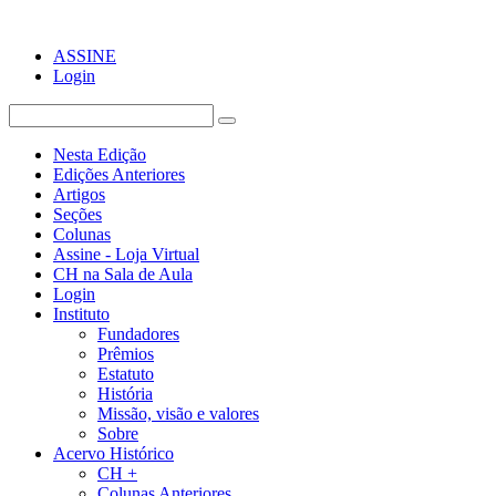
ASSINE
Login
Nesta Edição
Edições Anteriores
Artigos
Seções
Colunas
Assine - Loja Virtual
CH na Sala de Aula
Login
Instituto
Fundadores
Prêmios
Estatuto
História
Missão, visão e valores
Sobre
Acervo Histórico
CH +
Colunas Anteriores