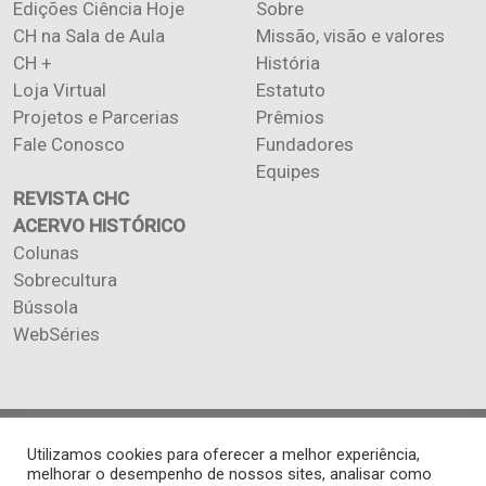
Edições Ciência Hoje
Sobre
CH na Sala de Aula
Missão, visão e valores
CH +
História
Loja Virtual
Estatuto
Projetos e Parcerias
Prêmios
Fale Conosco
Fundadores
Equipes
REVISTA CHC
ACERVO HISTÓRICO
Colunas
Sobrecultura
Bússola
WebSéries
Copyright 2026 INSTITUTO CIÊNCIA HOJE. Todos os direitos
Utilizamos cookies para oferecer a melhor experiência,
reservados.
melhorar o desempenho de nossos sites, analisar como