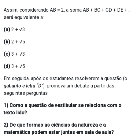
Assim, considerando AB = 2, a soma AB + BC + CD + DE + …
será equivalente a:
(a)
2 +
√3
(b)
2 +
√5
(c)
3 +
√3
(d)
3 +
√5
Em seguida, após os estudantes resolverem a questão (o
gabarito é letra “D”
), promova um debate a partir das
seguintes perguntas:
1) Como a questão de vestibular se relaciona com o
texto lido?
2) De que formas as ciências da natureza e a
matemática podem estar juntas em sala de aula?