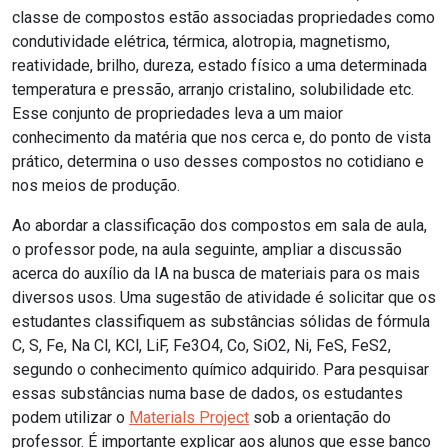
classe de compostos estão associadas propriedades como
condutividade elétrica, térmica, alotropia, magnetismo,
reatividade, brilho, dureza, estado físico a uma determinada
temperatura e pressão, arranjo cristalino, solubilidade etc.
Esse conjunto de propriedades leva a um maior
conhecimento da matéria que nos cerca e, do ponto de vista
prático, determina o uso desses compostos no cotidiano e
nos meios de produção.
Ao abordar a classificação dos compostos em sala de aula,
o professor pode, na aula seguinte, ampliar a discussão
acerca do auxílio da IA na busca de materiais para os mais
diversos usos. Uma sugestão de atividade é solicitar que os
estudantes classifiquem as substâncias sólidas de fórmula
C, S, Fe, Na Cl, KCl, LiF, Fe
3
O
4
, Co, SiO
2
, Ni, FeS, FeS
2
,
segundo o conhecimento químico adquirido. Para pesquisar
essas substâncias numa base de dados, os estudantes
podem utilizar o
Materials Project
sob a orientação do
professor. É importante explicar aos alunos que esse banco