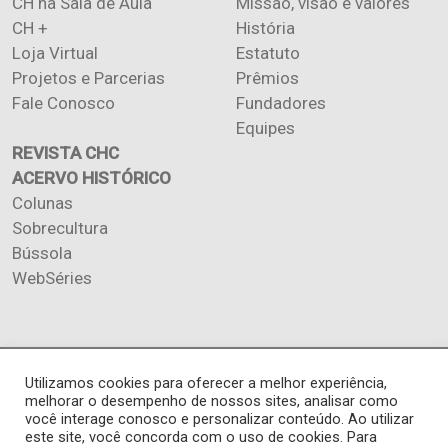
CH na Sala de Aula
Missão, visão e valores
CH +
História
Loja Virtual
Estatuto
Projetos e Parcerias
Prêmios
Fale Conosco
Fundadores
Equipes
REVISTA CHC
ACERVO HISTÓRICO
Colunas
Sobrecultura
Bússola
WebSéries
Copyright 2026 INSTITUTO CIÊNCIA HOJE. Todos os direitos
Utilizamos cookies para oferecer a melhor experiência,
melhorar o desempenho de nossos sites, analisar como
reservados.
você interage conosco e personalizar conteúdo. Ao utilizar
Os artigos publicados na revista refletem exclusivamente a opinião
este site, você concorda com o uso de cookies. Para
de seus autores.