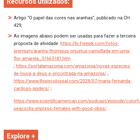
Recursos utilizados:
Artigo “O papel das cores nas aranhas”, publicado na CH
429;
As imagens abaixo podem ser usadas para fazer a terceira
proposta de atividade:
https://br.freepik.com/fotos-
premium/aranha-thomisus-onustus-camuflada-em-uma-
flor-amarela_51665181.htm
;
https://portalamazonia.com/amazonia/novas-especies-
de-louva-a-deus-e-encontrada-na-amazonia/
;
https://www.thisiscolossal.com/2024/07/maria-fernanda-
cardoso-spiders/
;
https://www.scientificamerican.com/podcast/episode/colorfu
peacocks-impress-females-with-good-vibes/
.
Explore +