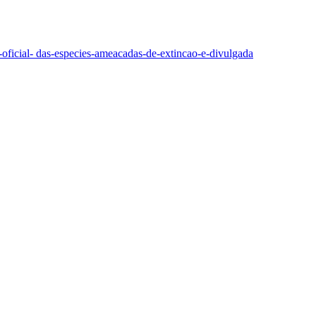
ta‐oficial‐ das‐especies‐ameacadas‐de‐extincao‐e‐divulgada