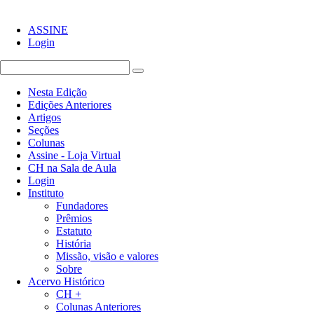
ASSINE
Login
Nesta Edição
Edições Anteriores
Artigos
Seções
Colunas
Assine - Loja Virtual
CH na Sala de Aula
Login
Instituto
Fundadores
Prêmios
Estatuto
História
Missão, visão e valores
Sobre
Acervo Histórico
CH +
Colunas Anteriores