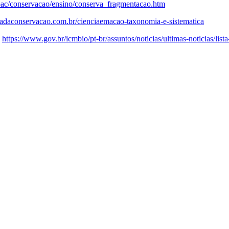
lepac/conservacao/ensino/conserva_fragmentacao.htm
giadaconservacao.com.br/cienciaemacao‐taxonomia‐e‐sistematica
:
https://www.gov.br/icmbio/pt‐br/assuntos/noticias/ultimas‐noticias/lis