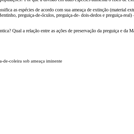
ifica as espécies de acordo com sua ameaça de extinção (material extra
Bentinho
,
preguiça‐de‐óculos
,
preguiça‐de‐
dois‐dedos
e
preguiça‐real
)
ântica? Qual a relação entre as ações de preservação da preguiça e da M
ça‐de‐coleira sob ameaça iminente