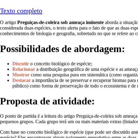
Texto completo
O artigo
Preguiças‐de‐coleira sob ameaça iminente
aborda a situação
considerada duas espécies, o texto alerta para o fato de que as duas esp
conhecimentos de biologia e geografia, sobretudo no que se refere ao c
Possibilidades de abordagem:
Discutir
o conceito biológico de espécie;
Relacionar
a distribuição geográfica de uma espécie e as ameaça
Mostrar
como uma pesquisa pura em sistemática (como organizar 
Destacar
a importância de se preservar e recuperar biomas para
público) como forma de preservação de todo o ecossistema e de 
Proposta de atividade:
O ponto de partida é a leitura do artigo Preguiça‐de‐coleira sob ameaç
pequenos grupos. Cada grupo terá um ou mais materiais extras (listados
Com base no conceito biológico de espécie (que pode ser discutido ant
espécie? Eles encontraram algum isolamento reprodutivo entre as duas 