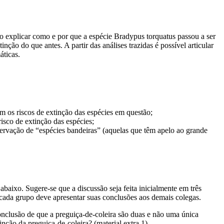
Ao explicar como e por que a espécie Bradypus torquatus passou a ser
nção do que antes. A partir das análises trazidas é possível articular
áticas.
m os riscos de extinção das espécies em questão;
isco de extinção das espécies;
ervação de “espécies bandeiras” (aquelas que têm apelo ao grande
baixo. Sugere‐se que a discussão seja feita inicialmente em três
, cada grupo deve apresentar suas conclusões aos demais colegas.
onclusão de que a preguiça‐de‐coleira são duas e não uma única
nção da preguiça‐de‐coleira? (material extra 1)