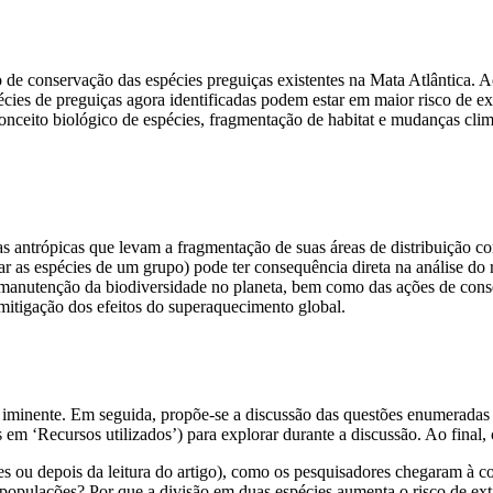
 de conservação das espécies preguiças existentes na Mata Atlântica. 
écies de preguiças agora identificadas podem estar em maior risco de exti
onceito biológico de espécies, fragmentação de habitat e mudanças clim
s antrópicas que levam a fragmentação de suas áreas de distribuição co
as espécies de um grupo) pode ter consequência direta na análise do r
 manutenção da biodiversidade no planeta, bem como das ações de cons
mitigação dos efeitos do superaquecimento global.
a iminente. Em seguida, propõe‐se a discussão das questões enumeradas a
 em ‘Recursos utilizados’) para explorar durante a discussão. Ao final
es ou depois da leitura do artigo), como os pesquisadores chegaram à c
populações? Por que a divisão em duas espécies aumenta o risco de exti