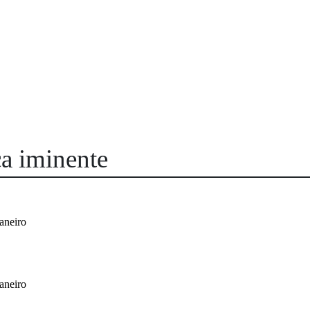
ça iminente
aneiro
aneiro