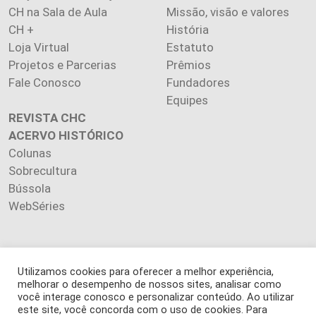
CH na Sala de Aula
Missão, visão e valores
CH +
História
Loja Virtual
Estatuto
Projetos e Parcerias
Prêmios
Fale Conosco
Fundadores
Equipes
REVISTA CHC
ACERVO HISTÓRICO
Colunas
Sobrecultura
Bússola
WebSéries
Utilizamos cookies para oferecer a melhor experiência,
Copyright 2026 INSTITUTO CIÊNCIA HOJE. Todos os direitos
melhorar o desempenho de nossos sites, analisar como
reservados.
você interage conosco e personalizar conteúdo. Ao utilizar
Os artigos publicados na revista refletem exclusivamente a
este site, você concorda com o uso de cookies. Para