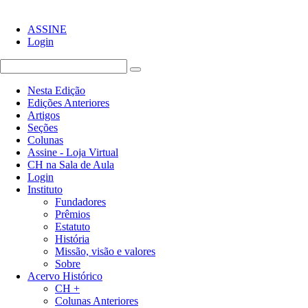
ASSINE
Login
Nesta Edição
Edições Anteriores
Artigos
Seções
Colunas
Assine - Loja Virtual
CH na Sala de Aula
Login
Instituto
Fundadores
Prêmios
Estatuto
História
Missão, visão e valores
Sobre
Acervo Histórico
CH +
Colunas Anteriores