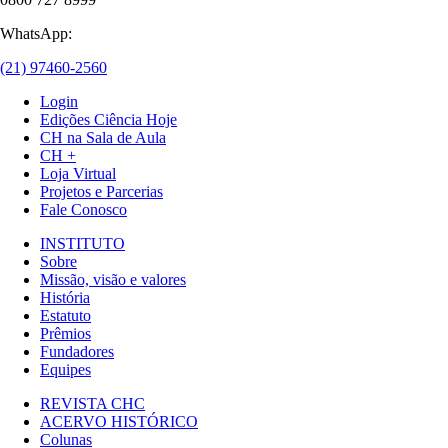
WhatsApp:
(21) 97460-2560
Login
Edições Ciência Hoje
CH na Sala de Aula
CH +
Loja Virtual
Projetos e Parcerias
Fale Conosco
INSTITUTO
Sobre
Missão, visão e valores
História
Estatuto
Prêmios
Fundadores
Equipes
REVISTA CHC
ACERVO HISTÓRICO
Colunas