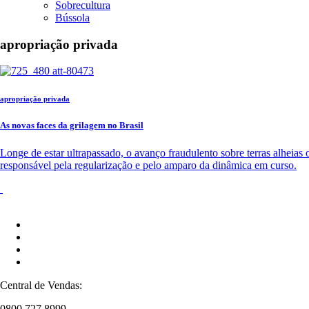
Sobrecultura
Bússola
apropriação privada
apropriação privada
As novas faces da grilagem no Brasil
Longe de estar ultrapassado, o avanço fraudulento sobre terras alheias
responsável pela regularização e pelo amparo da dinâmica em curso.
Central de Vendas:
0800 727 8999