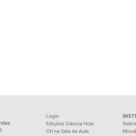
Login
INST
ndas:
Edições Ciência Hoje
Sobre
9
CH na Sala de Aula
Missã