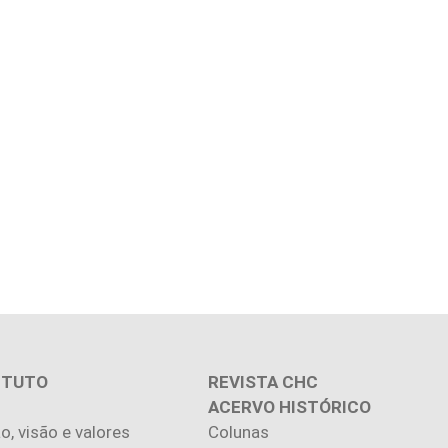
ITUTO
REVISTA CHC
ACERVO HISTÓRICO
o, visão e valores
Colunas