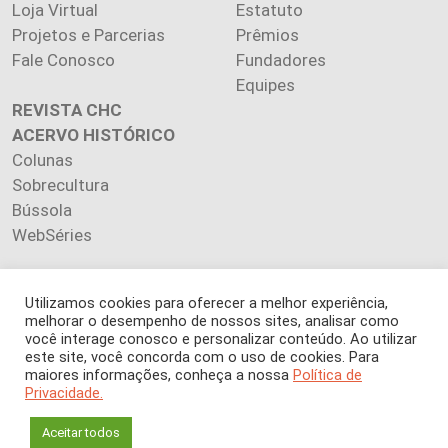
Loja Virtual
Estatuto
Projetos e Parcerias
Prêmios
Fale Conosco
Fundadores
Equipes
REVISTA CHC
ACERVO HISTÓRICO
Colunas
Sobrecultura
Bússola
WebSéries
Utilizamos cookies para oferecer a melhor experiência,
melhorar o desempenho de nossos sites, analisar como
Copyright 2026 INSTITUTO CIÊNCIA HOJE. Todos os direitos
você interage conosco e personalizar conteúdo. Ao utilizar
este site, você concorda com o uso de cookies. Para
reservados.
maiores informações, conheça a nossa
Política de
Os artigos publicados na revista refletem exclusivamente a
Privacidade.
opinião de seus autores.
É proibida a reprodução, integral ou parcial, do conteúdo (imagens
Aceitar todos
e textos) sem prévia autorização.