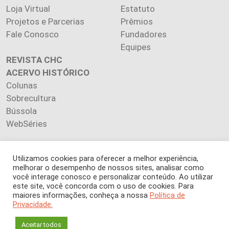
Loja Virtual
Estatuto
Projetos e Parcerias
Prêmios
Fale Conosco
Fundadores
Equipes
REVISTA CHC
ACERVO HISTÓRICO
Colunas
Sobrecultura
Bússola
WebSéries
Utilizamos cookies para oferecer a melhor experiência,
melhorar o desempenho de nossos sites, analisar como
Copyright 2026 INSTITUTO CIÊNCIA HOJE. Todos os direitos
você interage conosco e personalizar conteúdo. Ao utilizar
este site, você concorda com o uso de cookies. Para
reservados.
maiores informações, conheça a nossa
Política de
Os artigos publicados na revista refletem exclusivamente a
Privacidade.
opinião de seus autores.
É proibida a reprodução, integral ou parcial, do conteúdo (imagens
Aceitar todos