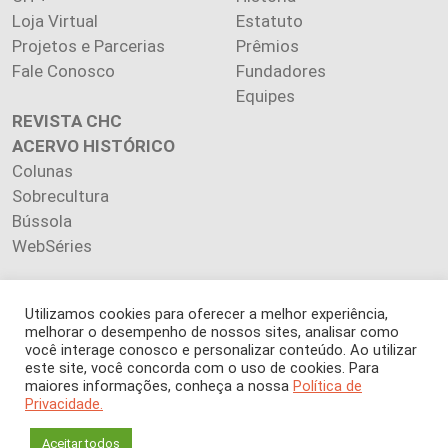
Loja Virtual
Estatuto
Projetos e Parcerias
Prêmios
Fale Conosco
Fundadores
Equipes
REVISTA CHC
ACERVO HISTÓRICO
Colunas
Sobrecultura
Bússola
WebSéries
Utilizamos cookies para oferecer a melhor experiência,
melhorar o desempenho de nossos sites, analisar como
Copyright 2026 INSTITUTO CIÊNCIA HOJE. Todos os direitos
você interage conosco e personalizar conteúdo. Ao utilizar
este site, você concorda com o uso de cookies. Para
reservados.
maiores informações, conheça a nossa
Política de
Os artigos publicados na revista refletem exclusivamente a
Privacidade.
opinião de seus autores.
É proibida a reprodução, integral ou parcial, do conteúdo (imagens
Aceitar todos