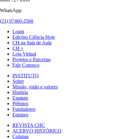
WhatsApp:
(21) 97460-2560
Login
Edições Ciência Hoje
CH na Sala de Aula
CH +
Loja Virtual
Projetos e Parcerias
Fale Conosco
INSTITUTO
Sobre
Missão, visão e valores
História
Estatuto
Prêmios
Fundadores
Equipes
REVISTA CHC
ACERVO HISTÓRICO
Colunas