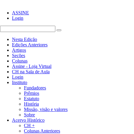
ASSINE
Login
Nesta Edição
Edições Anteriores
Artigos
Seções
Colunas
Assine - Loja Virtual
CH na Sala de Aula
Login
Instituto
Fundadores
Prêmios
Estatuto
História
Missão, visão e valores
Sobre
Acervo Histórico
CH +
Colunas Anteriores