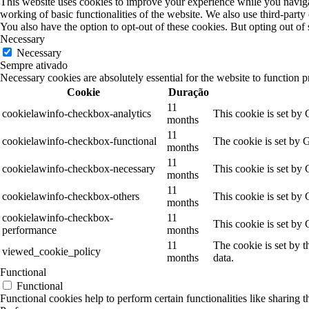
This website uses cookies to improve your experience while you navigate
working of basic functionalities of the website. We also use third-part
You also have the option to opt-out of these cookies. But opting out o
Necessary
Necessary
Sempre ativado
Necessary cookies are absolutely essential for the website to function p
Cookie
Duração
11
cookielawinfo-checkbox-analytics
This cookie is set by
months
11
cookielawinfo-checkbox-functional
The cookie is set by 
months
11
cookielawinfo-checkbox-necessary
This cookie is set by
months
11
cookielawinfo-checkbox-others
This cookie is set by
months
cookielawinfo-checkbox-
11
This cookie is set by
performance
months
11
The cookie is set by 
viewed_cookie_policy
months
data.
Functional
Functional
Functional cookies help to perform certain functionalities like sharing t