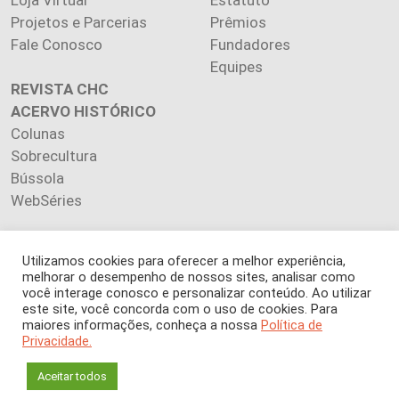
Projetos e Parcerias
Prêmios
Fale Conosco
Fundadores
Equipes
REVISTA CHC
ACERVO HISTÓRICO
Colunas
Sobrecultura
Bússola
WebSéries
Utilizamos cookies para oferecer a melhor experiência,
melhorar o desempenho de nossos sites, analisar como
Copyright 2026 INSTITUTO CIÊNCIA HOJE. Todos os direitos
você interage conosco e personalizar conteúdo. Ao utilizar
este site, você concorda com o uso de cookies. Para
reservados.
maiores informações, conheça a nossa
Política de
Os artigos publicados na revista refletem exclusivamente a
Privacidade.
opinião de seus autores.
É proibida a reprodução, integral ou parcial, do conteúdo (imagens
Aceitar todos
e textos) sem prévia autorização.