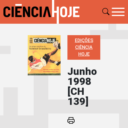
EDIÇÕES
CIÊNCIA
HOJE
Junho
1998
[CH
139]