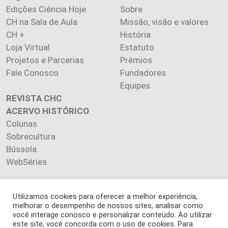
Edições Ciência Hoje
Sobre
CH na Sala de Aula
Missão, visão e valores
CH +
História
Loja Virtual
Estatuto
Projetos e Parcerias
Prêmios
Fale Conosco
Fundadores
Equipes
REVISTA CHC
ACERVO HISTÓRICO
Colunas
Sobrecultura
Bússola
WebSéries
Utilizamos cookies para oferecer a melhor experiência,
melhorar o desempenho de nossos sites, analisar como
Copyright 2026 INSTITUTO CIÊNCIA HOJE. Todos os direitos
você interage conosco e personalizar conteúdo. Ao utilizar
este site, você concorda com o uso de cookies. Para
reservados.