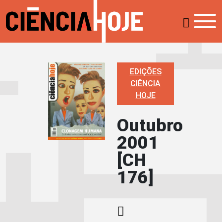
EDIÇÕES
CIÊNCIA
HOJE
Outubro
2001
[CH
176]