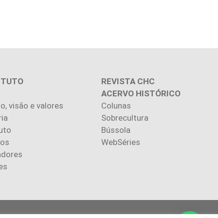
ITUTO
REVISTA CHC
ACERVO HISTÓRICO
o, visão e valores
Colunas
ria
Sobrecultura
uto
Bússola
ios
WebSéries
adores
es
.