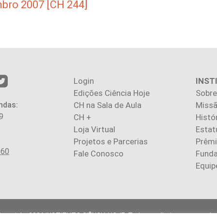
bro 2007 [CH 244]
Login
INST
Edições Ciência Hoje
Sobre
ndas:
CH na Sala de Aula
Missã
9
CH +
Histó
Loja Virtual
Estat
Projetos e Parcerias
Prêm
560
Fale Conosco
Fund
Equip
Copyright 2026 INSTITUTO CIÊNCIA HOJE. Todos os direitos reservados