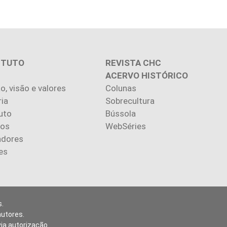
ITUTO
REVISTA CHC
ACERVO HISTÓRICO
o, visão e valores
Colunas
ria
Sobrecultura
uto
Bússola
ios
WebSéries
adores
es
.
autores.
via autorização.