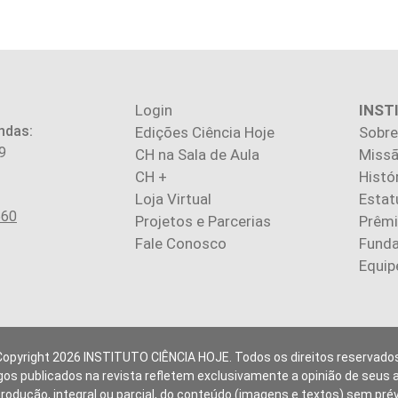
Login
INST
ndas:
Edições Ciência Hoje
Sobre
9
CH na Sala de Aula
Missã
CH +
Histó
Loja Virtual
Estat
560
Projetos e Parcerias
Prêm
Fale Conosco
Fund
Equip
Copyright 2026 INSTITUTO CIÊNCIA HOJE. Todos os direitos reservados
gos publicados na revista refletem exclusivamente a opinião de seus 
produção, integral ou parcial, do conteúdo (imagens e textos) sem pré