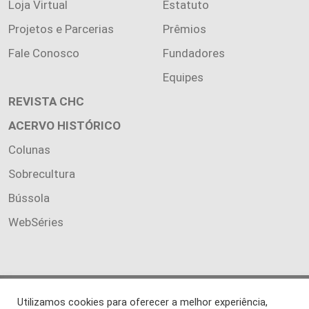
Loja Virtual
Estatuto
Projetos e Parcerias
Prêmios
Fale Conosco
Fundadores
Equipes
REVISTA CHC
ACERVO HISTÓRICO
Colunas
Sobrecultura
Bússola
WebSéries
Copyright 2026 INSTITUTO CIÊNCIA HOJE. Todos os direitos
Utilizamos cookies para oferecer a melhor experiência,