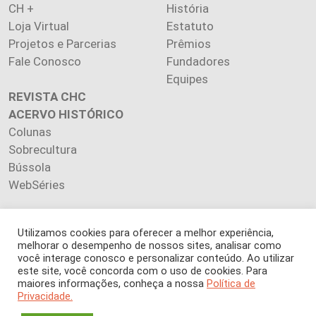
CH +
História
Loja Virtual
Estatuto
Projetos e Parcerias
Prêmios
Fale Conosco
Fundadores
Equipes
REVISTA CHC
ACERVO HISTÓRICO
Colunas
Sobrecultura
Bússola
WebSéries
Utilizamos cookies para oferecer a melhor experiência,
melhorar o desempenho de nossos sites, analisar como
Copyright 2026 INSTITUTO CIÊNCIA HOJE. Todos os direitos
você interage conosco e personalizar conteúdo. Ao utilizar
este site, você concorda com o uso de cookies. Para
reservados.
maiores informações, conheça a nossa
Política de
Os artigos publicados na revista refletem exclusivamente a
Privacidade.
opinião de seus autores.