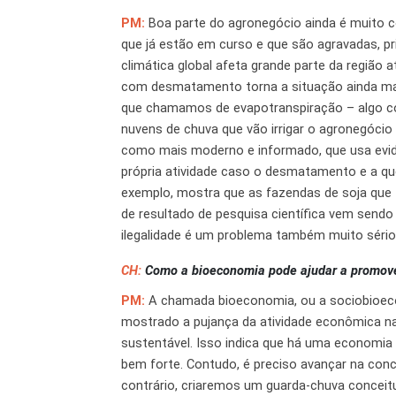
PM:
Boa parte do agronegócio ainda é muito c
que já estão em curso e que são agravadas, p
climática global afeta grande parte da região 
com desmatamento torna a situação ainda mais
que chamamos de evapotranspiração – algo com
nuvens de chuva que vão irrigar o agronegócio
como mais moderno e informado, que usa evidên
própria atividade caso o desmatamento e a q
exemplo, mostra que as fazendas de soja que 
de resultado de pesquisa científica vem send
ilegalidade é um problema também muito sério 
CH:
Como a bioeconomia pode ajudar a promove
PM:
A chamada bioeconomia, ou a sociobioeco
mostrado a pujança da atividade econômica na
sustentável. Isso indica que há uma economia
bem forte. Contudo, é preciso avançar na con
contrário, criaremos um guarda-chuva concei