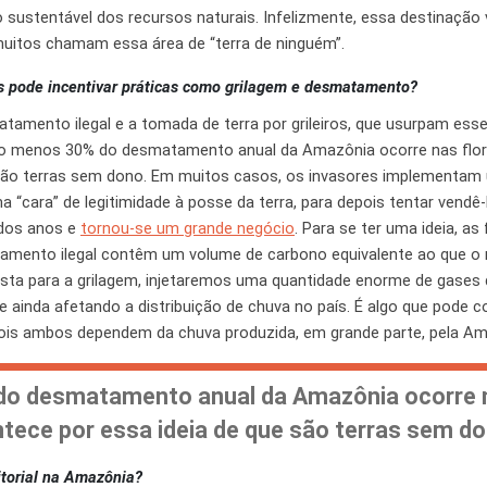
sustentável dos recursos naturais. Infelizmente, essa destinação 
muitos chamam essa área de “terra de ninguém”.
s pode incentivar práticas como grilagem e desmatamento?
tamento ilegal e a tomada de terra por grileiros, que usurpam esse
elo menos 30% do desmatamento anual da Amazônia ocorre nas flor
 são terras sem dono. Em muitos casos, os invasores implementam 
a “cara” de legitimidade à posse da terra, para depois tentar vend
 dos anos e
tornou-se um grande negócio
. Para se ter uma ideia, as
mento ilegal contêm um volume de carbono equivalente ao que 
esta para a grilagem, injetaremos uma quantidade enorme de gases 
 ainda afetando a distribuição de chuva no país. É algo que pode 
pois ambos dependem da chuva produzida, em grande parte, pela Am
o desmatamento anual da Amazônia ocorre n
ntece por essa ideia de que são terras sem d
itorial na Amazônia?