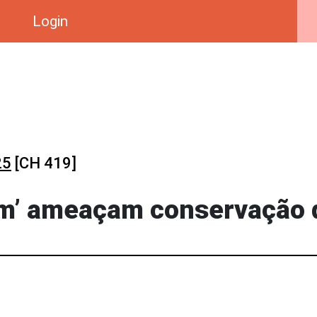
Login
25
[CH 419]
ém’ ameaçam conservação 