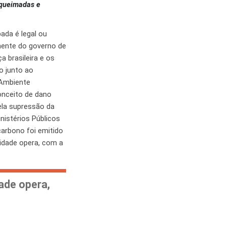
 queimadas e
da é legal ou
emente do governo de
a brasileira e os
o junto ao
 Ambiente
onceito de dano
pela supressão da
nistérios Públicos
carbono foi emitido
idade opera, com a
ade opera,