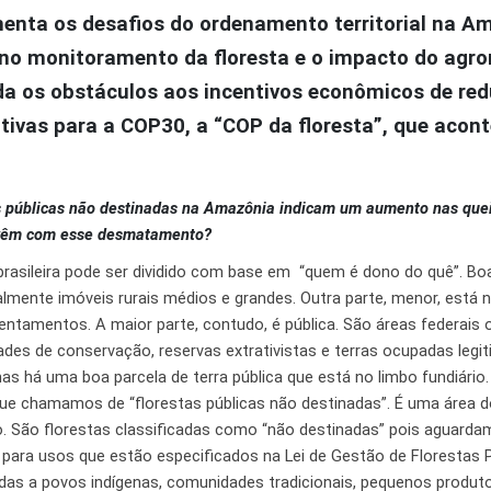
menta os desafios do ordenamento territorial na A
no monitoramento da floresta e o impacto do agro
nda os obstáculos aos incentivos econômicos de re
tivas para a COP30, a “COP da floresta”, que acon
s públicas não destinadas na Amazônia indicam um aumento nas qu
s vêm com esse desmatamento?
brasileira pode ser dividido com base em “quem é dono do quê”. Boa
almente imóveis rurais médios e grandes. Outra parte, menor, está
tamentos. A maior parte, contudo, é pública. São áreas federais 
des de conservação, reservas extrativistas e terras ocupadas leg
as há uma boa parcela de terra pública que está no limbo fundiário
 que chamamos de “florestas públicas não destinadas”. É uma área
. São florestas classificadas como “não destinadas” pois aguard
para usos que estão especificados na Lei de Gestão de Florestas P
adas a povos indígenas, comunidades tradicionais, pequenos produt