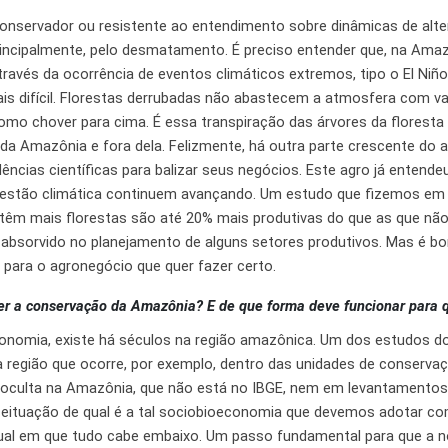
onservador ou resistente ao entendimento sobre dinâmicas de alte
rincipalmente, pelo desmatamento. É preciso entender que, na Ama
através da ocorrência de eventos climáticos extremos, tipo o El Ni
 difícil. Florestas derrubadas não abastecem a atmosfera com vap
o chover para cima. É essa transpiração das árvores da floresta
 da Amazônia e fora dela. Felizmente, há outra parte crescente do a
cias científicas para balizar seus negócios. Este agro já entendeu
uestão climática continuem avançando. Um estudo que fizemos em
têm mais florestas são até 20% mais produtivas do que as que não
o absorvido no planejamento de alguns setores produtivos. Mas é b
para o agronegócio que quer fazer certo.
r a conservação da Amazônia? E de que forma deve funcionar para q
nomia, existe há séculos na região amazônica. Um dos estudos d
 região que ocorre, por exemplo, dentro das unidades de conserva
 oculta na Amazônia, que não está no IBGE, nem em levantamentos 
ceituação de qual é a tal sociobioeconomia que devemos adotar co
tual em que tudo cabe embaixo. Um passo fundamental para que a 