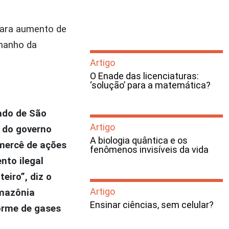
para aumento de
amanho da
Artigo
O Enade das licenciaturas:
‘solução’ para a matemática?
ado de São
Artigo
s do governo
A biologia quântica e os
 mercê de ações
fenômenos invisíveis da vida
nto ilegal
iro”, diz o
Artigo
Amazônia
Ensinar ciências, sem celular?
orme de gases