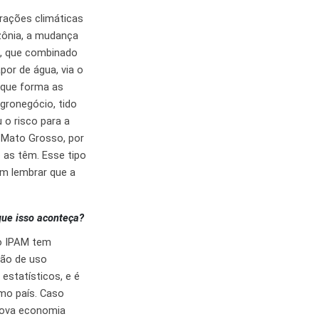
rações climáticas
zônia, a mudança
ño, que combinado
or de água, via o
 que forma as
gronegócio, tido
 o risco para a
 Mato Grosso, por
 as têm. Esse tipo
om lembrar que a
ue isso aconteça?
o IPAM tem
ção de uso
estatísticos, e é
mo país. Caso
nova economia