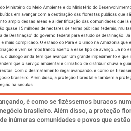
 do Ministério do Meio Ambiente e do Ministério do Desenvolvimento
buídos em avançar com a destinação das florestas públicas que s
o amplo dessas áreas e a identificação das comunidades que lá e
são quase 15 milhões de hectares de terras públicas federais, muita
a de Destinação” do governo federal para estudo de destinação. Já
o é mais complicado. O estado do Pará é o único na Amazônia que 
tinação e vem se mostrando aberto a esse tipo de avanço. Já no e
s, o diálogo ainda tem que avançar. Um grande impedimento é que
ndem que o serviço ambiental e climático de distribuir chuva e gu
lorestas. Com o desmatamento ilegal avançando, é como se fizés
ócio brasileiro. Além disso, a proteção florestal é também a proteç
egião há séculos.
ançando, é como se fizéssemos buracos num
negócio brasileiro. Além disso, a proteção flo
 de inúmeras comunidades e povos que estão 