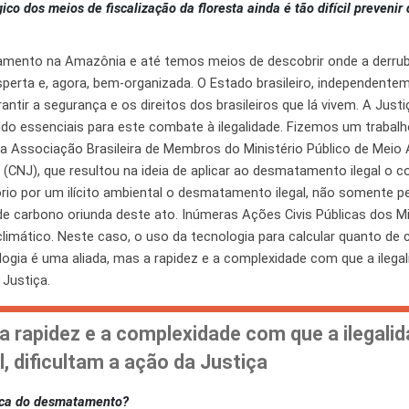
 dos meios de fiscalização da floresta ainda é tão difícil prevenir
ento na Amazônia e até temos meios de descobrir onde a derruba
, esperta e, agora, bem-organizada. O Estado brasileiro, independent
ntir a segurança e os direitos dos brasileiros que lá vivem. A Justiç
sido essenciais para este combate à ilegalidade. Fizemos um trabalh
da Associação Brasileira de Membros do Ministério Público de Meio
CNJ), que resultou na ideia de aplicar ao desmatamento ilegal o c
atório por um ilícito ambiental o desmatamento ilegal, não somente 
 carbono oriunda deste ato. Inúmeras Ações Civis Públicas dos Mi
imático. Neste caso, o uso da tecnologia para calcular quanto de 
ia é uma aliada, mas a rapidez e a complexidade com que a ilegal
 Justiça.
a rapidez e a complexidade com que a ilegalid
, dificultam a ação da Justiça
ica do desmatamento?