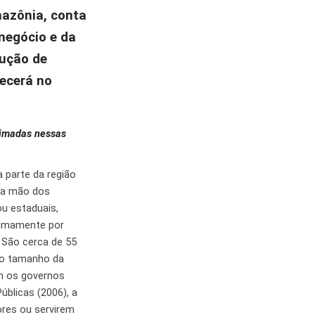
mazônia, conta
negócio e da
dução de
tecerá no
eimadas nessas
 parte da região
 na mão dos
ou estaduais,
itimamente por
. São cerca de 55
 do tamanho da
am os governos
úblicas (2006), a
ores ou servirem