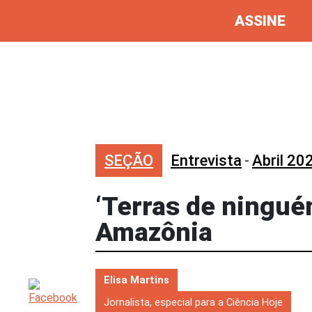
ASSINE
SEÇÃO
Entrevista
-
Abril 20
‘Terras de ningu
Amazônia
Elisa Martins
Jornalista, especial para a Ciência Hoje