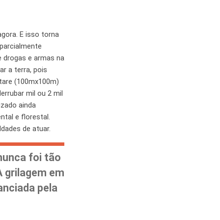
gora. E isso torna
 parcialmente
de drogas e armas na
r a terra, pois
ectare (100mx100m)
errubar mil ou 2 mil
izado ainda
tal e florestal.
ldades de atuar.
nunca foi tão
A grilagem em
anciada pela