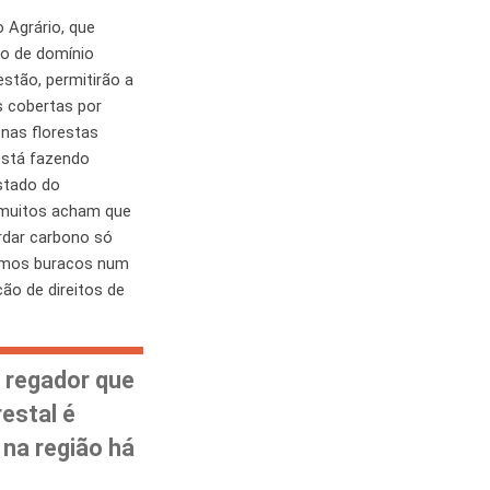
 Agrário, que
ão de domínio
stão, permitirão a
s cobertas por
 nas florestas
está fazendo
stado do
 muitos acham que
ardar carbono só
semos buracos num
ão de direitos de
 regador que
restal é
na região há