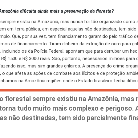
mazônia dificulta ainda mais a preservação da floresta?
 sempre existiu na Amazônia, mas nunca foi tão organizado como a
em em terra pública, em especial aquelas não destinadas, tem sido
xemplo. Que, por sua vez, tem financiamento garantido pelo tráfico 
mos de financiamento. Tiram dinheiro da extração de ouro para grila
os, incluindo os da Polícia Federal, apontam que para derrubar um h
 R$ 1500 e R$ 3000 reais. São, portanto, necessários milhões para d
azendo isso, mas sim grandes grileiros. A presença do crime organ
 o que afeta as ações de combate aos ilícitos e de proteção ambien
enhamos na Amazônia regiões onde o Estado brasileiro tenha dificu
o florestal sempre existiu na Amazônia, mas 
torna tudo muito mais complexo e perigoso. 
las não destinadas, tem sido parcialmente fin