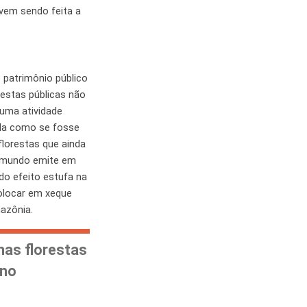
vem sendo feita a
 patrimônio público
estas públicas não
uma atividade
ê-la como se fosse
 florestas que ainda
o mundo emite em
do efeito estufa na
colocar em xeque
azônia.
as florestas
ono