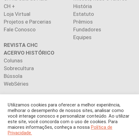
CH +
História
Loja Virtual
Estatuto
Projetos e Parcerias
Prêmios
Fale Conosco
Fundadores
Equipes
REVISTA CHC
ACERVO HISTÓRICO
Colunas
Sobrecultura
Bússola
WebSéries
Utilizamos cookies para oferecer a melhor experiência,
melhorar o desempenho de nossos sites, analisar como
Copyright 2026 INSTITUTO CIÊNCIA HOJE. Todos os direitos
você interage conosco e personalizar conteúdo. Ao utilizar
este site, você concorda com o uso de cookies. Para
reservados.
maiores informações, conheça a nossa
Política de
Os artigos publicados na revista refletem exclusivamente a
Privacidade.
opinião de seus autores.